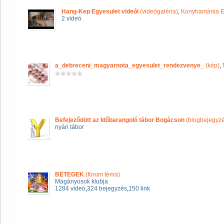
Hang-Kep Egyesulet videói
(videógaléria)
,
Konyhamánia E
2 videó
a_debreceni_magyarnota_egyesulet_rendezvenye_
(kép)
,
Befejeződött az Időbarangoló tábor Bogácson
(blogbejegyzé
nyári tábor
BETEGEK
(fórum téma)
Magányosok klubja
1284 videó
,
324 bejegyzés
,
150 link