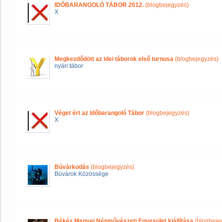
IDŐBARANGOLÓ TÁBOR 2012.
(blogbejegyzés)
X
Megkezdődött az idei táborok első turnusa
(blogbejegyzés)
nyári tábor
Véget ért az Időbarangoló Tábor
(blogbejegyzés)
X
Búvárkodás
(blogbejegyzés)
Búvárok Közössége
Békés Megyei Népművészeti Egyesület kiállítása
(blogbeje