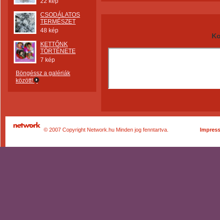
22 kép
CSODÁLATOS
TERMÉSZET
48 kép
Ko
KETTŐNK
TÖRTÉNETE
7 kép
Böngéssz a galériák
között!
© 2007 Copyright Network.hu Minden jog fenntartva.
Impres