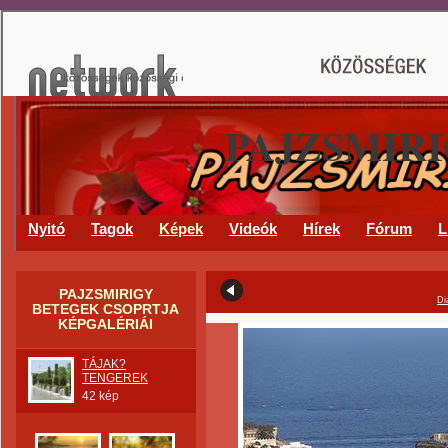
PAJZSMIR
Nyitó
Tagok
Képek
Videók
Hírek
Fórum
L
PAJZSMIRIGY
Di
BETEGEK CSOPRTJA
KÉPGALÉRIÁI
TÁJAK?
TENGEREK
42 kép