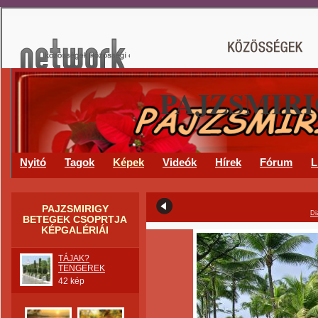
PAJZSMIR
Nyitó
Tagok
Képek
Videók
Hírek
Fórum
L
PAJZSMIRIGY
Di
BETEGEK CSOPRTJA
KÉPGALÉRIÁI
TÁJAK?
TENGEREK
42 kép