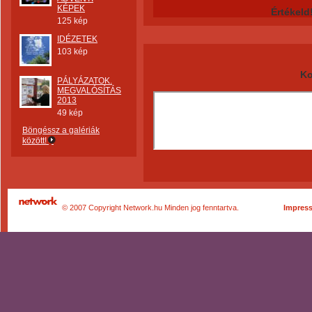
KÉPEK
Értékeld
125 kép
IDÉZETEK
103 kép
Ko
PÁLYÁZATOK.
MEGVALÓSÍTÁS
2013
49 kép
Böngéssz a galériák
között!
© 2007 Copyright Network.hu Minden jog fenntartva.
Impres