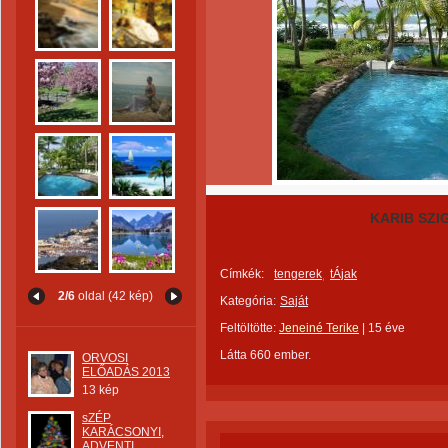
KARIB SZI
Címkék:
tengerek
tÁjak
2/6
oldal (42 kép)
Kategória:
Saját
Feltöltötte:
Jeneiné Terike
|
15 éve
Látta 660 ember.
ORVOSI
ELŐADÁS 2013
13 kép
sZÉP
KARÁCSONYI,
ADVENTI