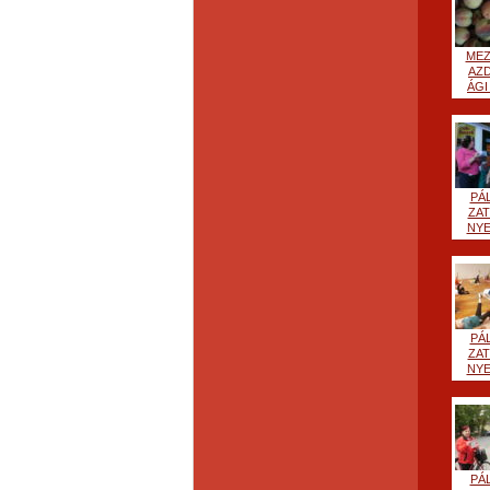
ME
AZ
ÁGI 
PÁ
ZA
NYE
PÁ
ZA
NYE
PÁ