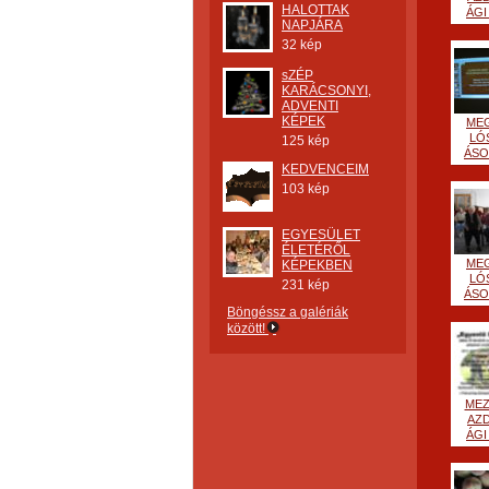
HALOTTAK
ÁGI 
NAPJÁRA
32 kép
sZÉP
KARÁCSONYI,
ADVENTI
KÉPEK
ME
LÓ
125 kép
ÁSOK
KEDVENCEIM
103 kép
EGYESÜLET
ÉLETÉRŐL
ME
KÉPEKBEN
LÓ
231 kép
ÁSOK
Böngéssz a galériák
között!
ME
AZ
ÁGI 