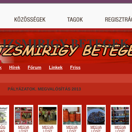
AJZSMIRIGY BETEGEK
k
Hírek
Fórum
Linkek
Friss
PÁLYÁZATOK. MEGVALÓSÍTÁS 2013
ZŐG
MEGVA
MEGVA
MEGVA
MEGVA
MEGVA
DAS
LÓSÍT
LÓSÍT
LÓSÍT
LÓSÍT
LÓSÍT