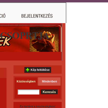
 CSOPRTJA
Kép feltöltése
Közösségben
Mindenben
Ez történt a közösségben: