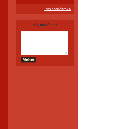
Friss események »
Szólj hozzá te is!