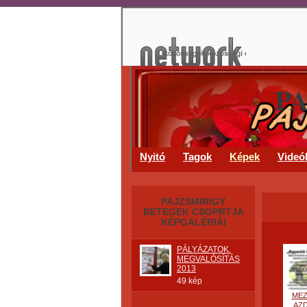
P
Nyitó
Tagok
Képek
Videó
PAJZSMIRIGY
BETEGEK CSOPRTJA
KÉPGALÉRIÁI
PÁLYÁZATOK.
MEGVALÓSÍTÁS
2013
49 kép
ME
AZ