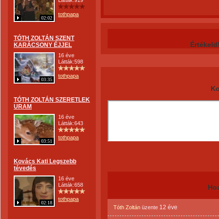
Látták:919
tothpapa
02:02
TÓTH ZOLTÁN SZENT
Értékeld
KARÁCSONY ÉJJEL
16 éve
Látták:598
tothpapa
03:35
Ko
TÓTH ZOLTÁN SZERETLEK
URAM
16 éve
Látták:643
tothpapa
03:51
Kovács Kati Legszebb
tévedés
16 éve
Látták:658
Ho
tothpapa
02:18
12 éve
Tóth Zoltán
üzente