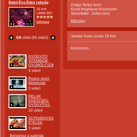
Bakti Éva Édes rabság
Drága Terike tesó!
16 éve
Kicsit megkésve köszönöm!
Látták:662
Szeretettel : Zoltán tesó
Előzmény
tothpapa
03:37
16 éve
Jeneiné Terike
üzente
6/9
oldal (65 videó)
Köszönöm .
GYÓGYÍTÓ
VITAMINOK,
GYÜMÖLCSÖK
4 videó
Redox Jelző
Molekulák
3 videó
RELAX,
EGÉSZSÉG,
GYÓGYÍTÁS.
20 videó
SÜTEMÉNYEK,
ÉTELEK
3 videó
Böngéssz a galériák