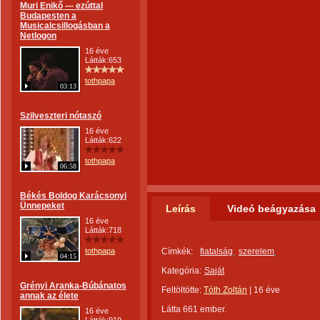
Muri Enikő --- ezúttal
Budapesten a
Musicalcsillogásban a
Netlogon
16 éve
Látták:653
tothpapa
03:13
Szilveszteri nótaszó
16 éve
Látták:622
tothpapa
06:58
Békés Boldog Karácsonyi
Ünnepeket
Leírás
Videó beágyazása
16 éve
Látták:718
tothpapa
Címkék:
fiatalság
szerelem
04:15
Kategória:
Saját
Grényi Aranka-Búbánatos
Feltöltötte:
Tóth Zoltán
|
16 éve
annak az élete
Látta 661 ember.
16 éve