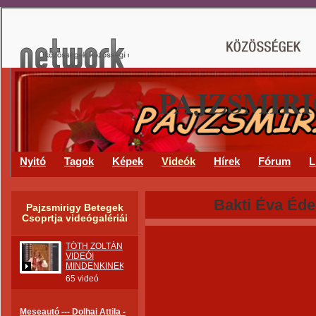
PAJZSMIR
Nyitó
Tagok
Képek
Videók
Hírek
Fórum
L
Bakti Éva Éde
Pajzsmirigy Betegek
Csoprtja videógalériái
TÓTH ZOLTÁN
VIDEÓI
MINDENKINEK.
65 videó
Meseautó --- Dolhai Attila -