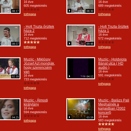
16 éve
16 éve
605 megtekintés
689 megtekintés
08:17
08:30
tothpapa
tothpapa
- Hofi Tiszta őrültek
- Hofi Tiszta őrültek
háza 2
háza 1
16 éve
16 éve
712 megtekintés
572 megtekintés
08:57
09:48
tothpapa
tothpapa
Muziic - Miklóssy
Muziic - Holdviola
József Azt mondják,
Bánat utca ( HD
hogy szerencsém
audio )
van
16 éve
591 megtekintés
16 éve
02:18
04:12
733 megtekintés
tothpapa
tothpapa
Muziic - Álmodj
Muziic - Balázs Pali
királylány
Meghalnék a
16 éve
karjaidban (2002
594 megtekintés
koncert)
16 éve
04:25
03:59
583 megtekintés
tothpapa
tothpapa