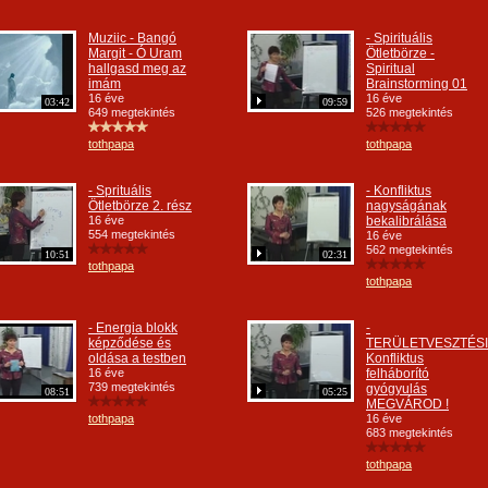
Muziic - Bangó
- Spirituális
Margit - Ó Uram
Ötletbörze -
hallgasd meg az
Spiritual
imám
Brainstorming 01
16 éve
16 éve
03:42
09:59
649 megtekintés
526 megtekintés
tothpapa
tothpapa
- Sprituális
- Konfliktus
Ötletbörze 2. rész
nagyságának
16 éve
bekalibrálása
554 megtekintés
16 éve
562 megtekintés
10:51
02:31
tothpapa
tothpapa
- Energia blokk
-
képződése és
TERÜLETVESZTÉSI
oldása a testben
Konfliktus
16 éve
felháborító
739 megtekintés
gyógyulás
08:51
05:25
MEGVÁROD !
tothpapa
16 éve
683 megtekintés
tothpapa