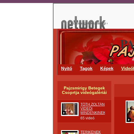
P
Nyitó
Tagok
Képek
Videó
Pajzsmirigy Betegek
Csoprtja videógalériái
TÓTH ZOLTÁN
VIDEÓI
MINDENKINEK.
65 videó
TERIKÉNEK