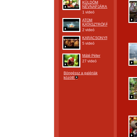
KÜLDÖM
NÉVNAPJÁRA.
1 videó
ATOM
KATASZTRÓFÁK
2 videó
KARÁCSONYRA
5 videó
Máté Péter
27 videó
Böngéssz a galériák
között!