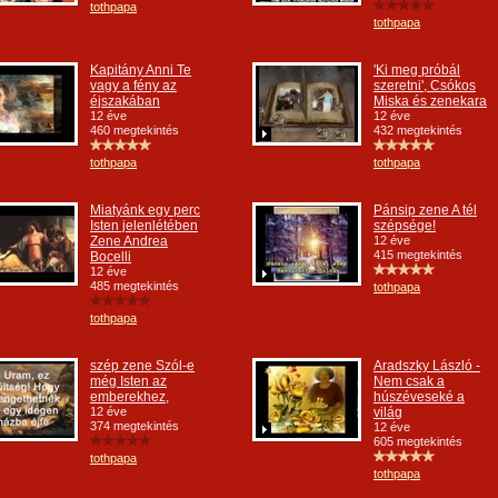
tothpapa
tothpapa
Kapitány Anni Te
'Ki meg próbál
vagy a fény az
szeretni', Csókos
éjszakában
Miska és zenekara
12 éve
12 éve
460 megtekintés
432 megtekintés
tothpapa
tothpapa
Miatyánk egy perc
Pánsip zene A tél
Isten jelenlétében
szépsége!
Zene Andrea
12 éve
415 megtekintés
Bocelli
12 éve
485 megtekintés
tothpapa
tothpapa
szép zene Szól-e
Aradszky László -
még Isten az
Nem csak a
emberekhez,
húszéveseké a
12 éve
világ
374 megtekintés
12 éve
605 megtekintés
tothpapa
tothpapa