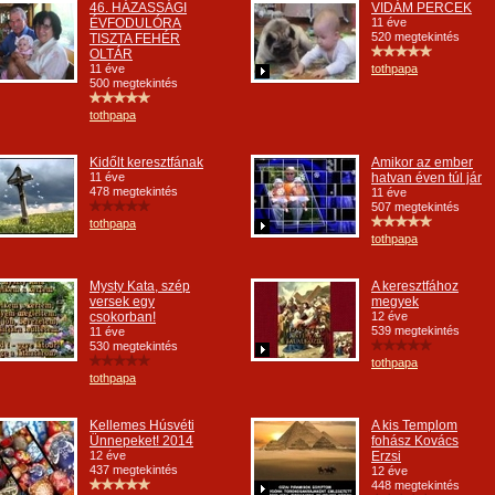
46. HÁZASSÁGI
VIDÁM PERCEK
ÉVFODULÓRA
11 éve
520 megtekintés
TISZTA FEHÉR
OLTÁR
11 éve
tothpapa
500 megtekintés
tothpapa
Kidőlt keresztfának
Amikor az ember
11 éve
hatvan éven túl jár
478 megtekintés
11 éve
507 megtekintés
tothpapa
tothpapa
Mysty Kata, szép
A keresztfához
versek egy
megyek
csokorban!
12 éve
539 megtekintés
11 éve
530 megtekintés
tothpapa
tothpapa
Kellemes Húsvéti
A kis Templom
Ünnepeket! 2014
fohász Kovács
12 éve
Erzsi
437 megtekintés
12 éve
448 megtekintés