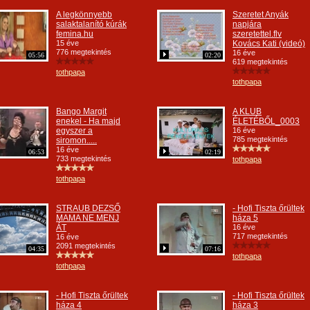
A legkönnyebb
Szeretet Anyák
salaktalanító kúrák
napjára
femina.hu
szeretettel.flv
15 éve
Kovács Kati (videó)
776 megtekintés
16 éve
05:56
02:20
619 megtekintés
tothpapa
tothpapa
Bango Margit
A KLUB
enekel - Ha majd
ÉLETÉBŐL_0003
egyszer a
16 éve
785 megtekintés
siromon.....
16 éve
06:53
02:19
733 megtekintés
tothpapa
tothpapa
STRAUB DEZSŐ
- Hofi Tiszta őrültek
MAMA NE MENJ
háza 5
ÁT
16 éve
717 megtekintés
16 éve
2091 megtekintés
04:35
07:16
tothpapa
tothpapa
- Hofi Tiszta őrültek
- Hofi Tiszta őrültek
háza 4
háza 3