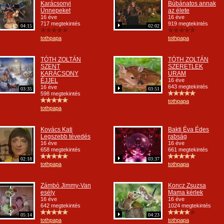
Karácsonyi
Búbánatos annak
Ünnepeket
az élete
16 éve
16 éve
717 megtekintés
919 megtekintés
04:15
02:02
tothpapa
tothpapa
TÓTH ZOLTÁN
TÓTH ZOLTÁN
SZENT
SZERETLEK
KARÁCSONY
URAM
ÉJJEL
16 éve
643 megtekintés
16 éve
03:35
03:51
598 megtekintés
tothpapa
tothpapa
Kovács Kati
Bakti Éva Édes
Legszebb tévedés
rabság
16 éve
16 éve
658 megtekintés
661 megtekintés
02:18
03:37
tothpapa
tothpapa
Zámbó Jimmy-Van
Koncz Zsuzsa
esély
Mama kérlek
16 éve
16 éve
642 megtekintés
1024 megtekintés
05:14
04:23
tothpapa
tothpapa