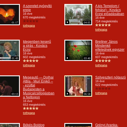
A szeretet gyógyító
A kis Templom (
ereje
fohász) - Kovács
16 éve
Erzsi előadásában
670 megtekintés
16 éve
714 megtekintés
01:17
04:05
tothpapa
tothpapa
Idegenben keserű
Breitner János
a sírás - Kovács
Mindenkit
Erzsi
elfelednek egyszer
16 éve
16 éve
602 megtekintés
607 megtekintés
01:49
03:40
tothpapa
tothpapa
Meseautó --- Dolhai
Szilveszteri nótaszó
Attila - Muri Enikő --
16 éve
622 megtekintés
- ezúttal
Budapesten a
Musicalcsillogásban
tothpapa
03:13
06:58
a Netlogon
16 éve
653 megtekintés
tothpapa
Békés Boldog
Grényi Aranka-