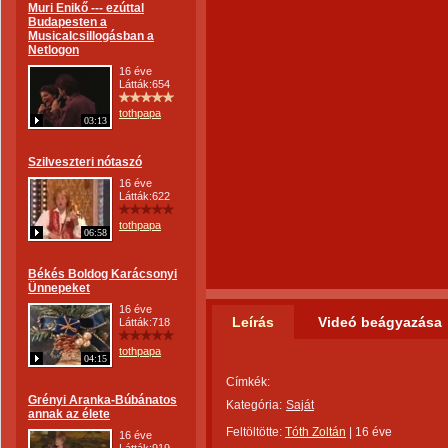
Muri Enikő --- ezúttal
Budapesten a
Musicalcsillogásban a
Netlogon
16 éve
Látták:654
tothpapa
03:13
Szilveszteri nótaszó
16 éve
Látták:622
tothpapa
06:58
Békés Boldog Karácsonyi
Ünnepeket
16 éve
Leírás
Videó beágyazása
Látták:718
tothpapa
04:15
Címkék:
Grényi Aranka-Búbánatos
Kategória:
Saját
annak az élete
Feltöltötte:
Tóth Zoltán
|
16 éve
16 éve