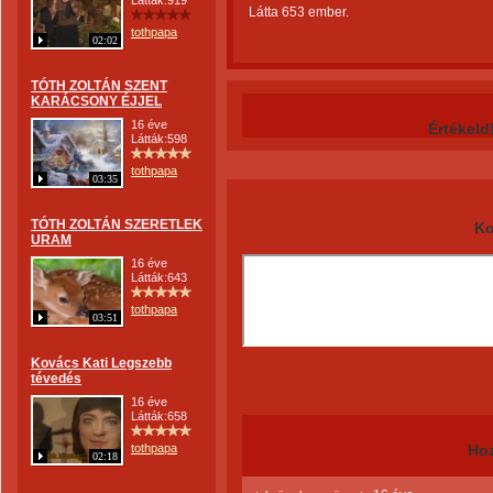
Látták:919
Látta 653 ember.
tothpapa
02:02
TÓTH ZOLTÁN SZENT
KARÁCSONY ÉJJEL
16 éve
Értékeld
Látták:598
tothpapa
03:35
TÓTH ZOLTÁN SZERETLEK
Ko
URAM
16 éve
Látták:643
tothpapa
03:51
Kovács Kati Legszebb
tévedés
16 éve
Látták:658
tothpapa
Ho
02:18