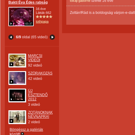
16 éve
tokaji gaborne
üzente
Bakti Éva Édes rabság
16 éve
Zoltán!Rád is a boldogság várjon-e-dalt
Látták:662
tothpapa
03:37
6/9
oldal (65 videó)
MARCSI
VIDEÓI
92 videó
SZÓRAKOZÁS,NOSZTALGIA.
42 videó
ÚJ
ESZTENDŐ
2012
3 videó
ZOTÁNOKNAK,
NÉVNAPRA!
2 videó
Böngéssz a galériák
között!