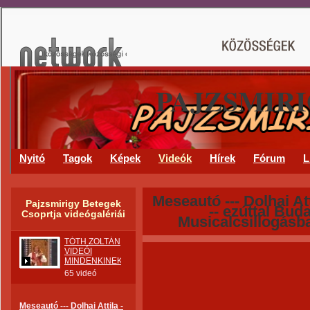
PAJZSMIR
Nyitó
Tagok
Képek
Videók
Hírek
Fórum
L
Meseautó --- Dolhai Att
Pajzsmirigy Betegek
-- ezúttal Bud
Csoprtja videógalériái
Musicalcsillogásb
TÓTH ZOLTÁN
VIDEÓI
MINDENKINEK.
65 videó
Meseautó --- Dolhai Attila -