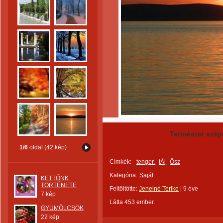
Természet szép
1/6
oldal (42 kép)
Címkék:
tenger.
tÁj
Ősz
Kategória:
Saját
KETTŐNK
TÖRTÉNETE
Feltöltötte:
Jeneiné Terike
|
9 éve
7 kép
Látta 453 ember.
GYÜMÖLCSÖK
22 kép