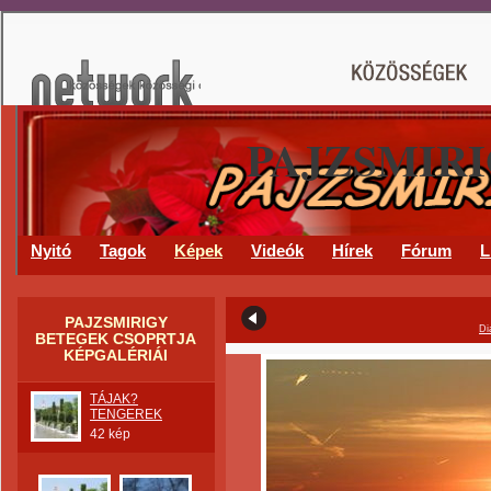
PAJZSMIR
Nyitó
Tagok
Képek
Videók
Hírek
Fórum
L
PAJZSMIRIGY
Di
BETEGEK CSOPRTJA
KÉPGALÉRIÁI
TÁJAK?
TENGEREK
42 kép