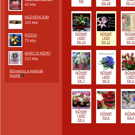
RA
EK 18
EK 1
42 kép
KEDVENCEIM
103 kép
NŐNAP
NŐNAP
NŐNA
RÓZSA
I KÉP
I KÉP
I KÉP
75 kép
EK 13
EK 12
EK 11
MARCSI KÉPEI
122 kép
Böngéssz a galériák
NŐNAP
NŐNAP
NŐNA
között!
I KÉP
I KÉP
I KÉP
EK 7
EK 6
EK 5
NŐNAP
NŐNAP
NŐNA
I KÉP
RA 5
RA 4
EK 1