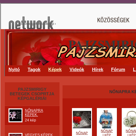
PAJZSMIR
Nyitó
Tagok
Képek
Videók
Hírek
Fórum
L
PAJZSMIRIGY
NŐNAPRA K
BETEGEK CSOPRTJA
KÉPGALÉRIÁI
NŐNAPRA
KÉPEK.
24 kép
NŐNAP
NŐNA
NŐNAP
VEGYES KÉPEK
I KÉP
I KÉP