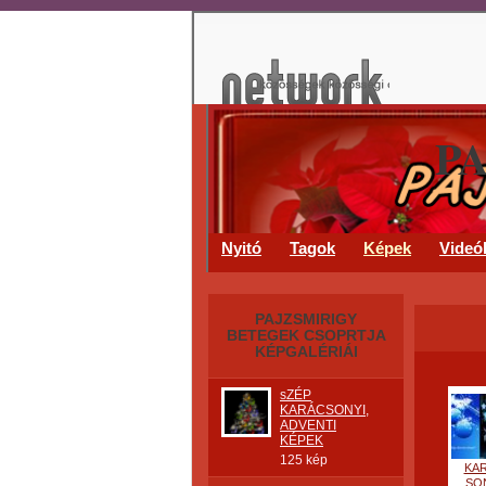
P
Nyitó
Tagok
Képek
Videó
PAJZSMIRIGY
BETEGEK CSOPRTJA
KÉPGALÉRIÁI
sZÉP
KARÁCSONYI,
ADVENTI
KÉPEK
125 kép
KA
SO