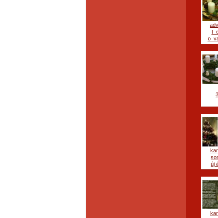
ad
t_
o_va
ka
so
új é
ka