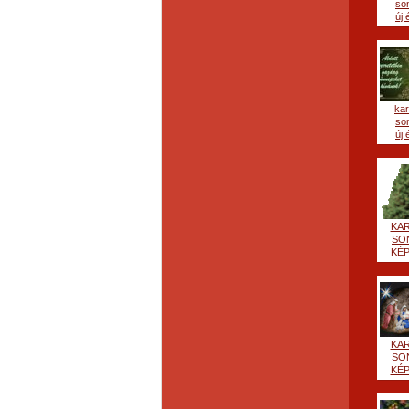
so
új é
ka
so
új é
KA
SO
KÉP
KA
SO
KÉP