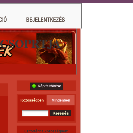
 CSOPRTJA
Kép feltöltése
Közösségben
Mindenben
Ez történt a közösségben: