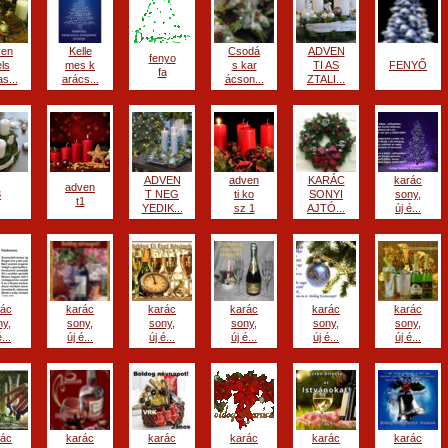
ven
Kelle
Csodá
ADVEN
fenyo
els
mes k
s kar
TI AS
FENYŐ
fa
s...
arács...
ácson...
ZTALI...
ADVEN
adven
KARÁC
karác
adven
3
T NEG
ti ko
SONYI
sony,
t1
YEDIK...
sz 1
AJTÓ...
új é...
rác
karác
karác
karác
karác
karác
ny,
sony,
sony,
sony,
sony,
sony,
...
új é...
új é...
új é...
új é...
új é...
rác
karác
karác
karác
karác
karác