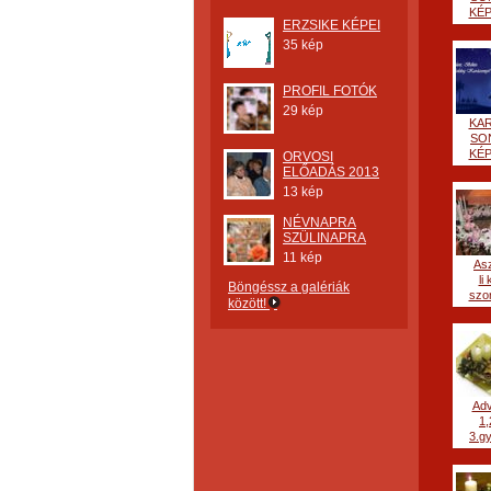
KÉP
ERZSIKE KÉPEI
35 kép
PROFIL FOTÓK
29 kép
KA
SO
KÉP
ORVOSI
ELŐADÁS 2013
13 kép
NÉVNAPRA
SZÜLINAPRA
11 kép
As
li 
Böngéssz a galériák
szor
között!
Ad
1,
3.gy