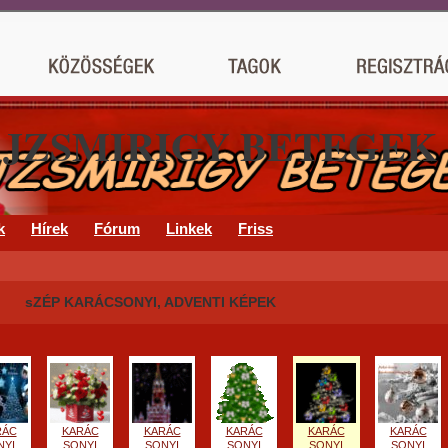
AJZSMIRIGY BETEGEK
k
Hírek
Fórum
Linkek
Friss
sZÉP KARÁCSONYI, ADVENTI KÉPEK
RÁC
KARÁC
KARÁC
KARÁC
KARÁC
KARÁC
NYI
SONYI
SONYI
SONYI
SONYI
SONYI