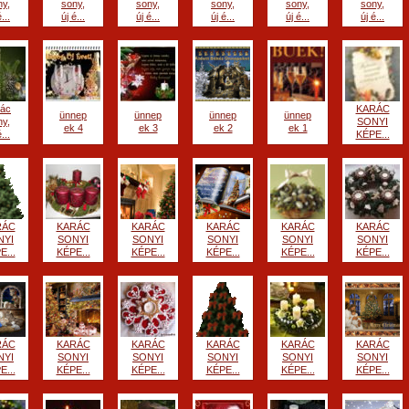
ny,
sony,
sony,
sony,
sony,
sony,
...
új é...
új é...
új é...
új é...
új é...
rác
KARÁC
ünnep
ünnep
ünnep
ünnep
ny,
SONYI
ek 4
ek 3
ek 2
ek 1
...
KÉPE...
RÁC
KARÁC
KARÁC
KARÁC
KARÁC
KARÁC
NYI
SONYI
SONYI
SONYI
SONYI
SONYI
E...
KÉPE...
KÉPE...
KÉPE...
KÉPE...
KÉPE...
RÁC
KARÁC
KARÁC
KARÁC
KARÁC
KARÁC
NYI
SONYI
SONYI
SONYI
SONYI
SONYI
E...
KÉPE...
KÉPE...
KÉPE...
KÉPE...
KÉPE...