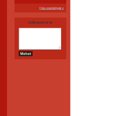
Friss események »
Szólj hozzá te is!