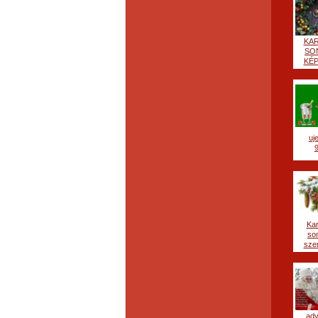
KA
SO
KÉP
uj
Ka
so
szer
ad