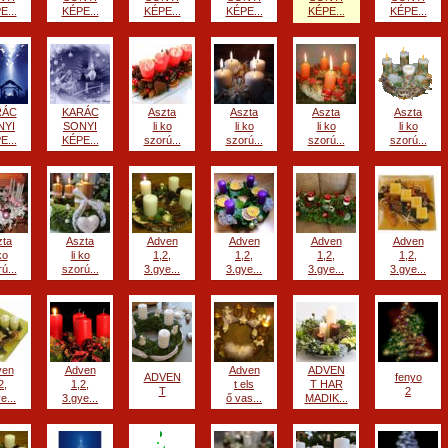
E...
KÉPE...
KÉPE...
KÉPE...
KÉPE...
KÉPE...
RÁC
KARÁC
Aszta
Aszta
Aszta
Aszta
NYI
SONYI
li ko
li ko
li ko
li ko
E...
KÉPE...
szorú...
szorú...
szorú...
szorú...
zta
Aszta
Adven
Adven
Adven
Adven
ko
li ko
1,2,
1,2,
1,2,
1,2,
ú...
szorú...
3.gye...
3.gye...
3.gye...
3.gye...
ven
Adven
Adven
ADVEN
ADVEN
fenyo
2,
1,2,
t els
T HAR
T
2
e...
3.gye...
ő vas...
MADIK...