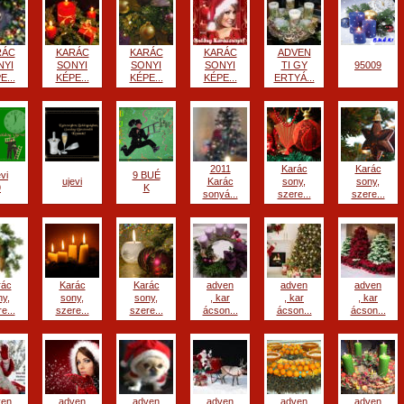
RÁC
KARÁC
KARÁC
KARÁC
ADVEN
NYI
SONYI
SONYI
SONYI
TI GY
95009
E...
KÉPE...
KÉPE...
KÉPE...
ERTYÁ...
2011
Karác
Karác
evi
9 BUÉ
ujevi
Karác
sony,
sony,
9
K
sonyá...
szere...
szere...
rác
Karác
Karác
adven
adven
adven
ny,
sony,
sony,
, kar
, kar
, kar
e...
szere...
szere...
ácson...
ácson...
ácson...
ven
adven
adven
adven
adven
adven