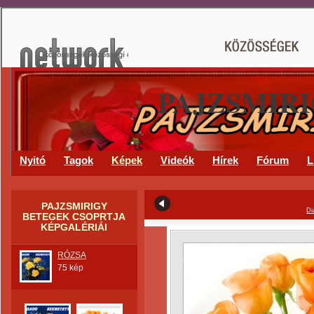
PAJZSMIR
Nyitó
Tagok
Képek
Videók
Hírek
Fórum
L
PAJZSMIRIGY
Di
BETEGEK CSOPRTJA
KÉPGALÉRIÁI
RÓZSA
75 kép