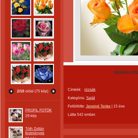
SÁRGA RÓ
Címkék:
rózsák
2/10
oldal (75 kép)
Kategória:
Saját
Feltöltötte:
Jeneiné Terike
|
15 éve
PROFIL FOTÓK
Látta 542 ember.
29 kép
Tóth Zoltán
festmények