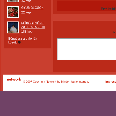
31 kép
GYÜMÖLCSÖK
Értékeld
22 kép
MŰKÖDÉSÜNK
2014-2015-2016
188 kép
Ko
Böngéssz a galériák
között!
© 2007 Copyright Network.hu Minden jog fenntartva.
Impres