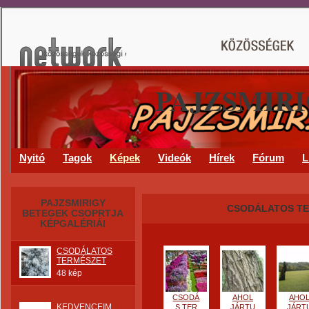
PAJZSMIR
Nyitó
Tagok
Képek
Videók
Hírek
Fórum
L
PAJZSMIRIGY
CSODÁLATOS T
BETEGEK CSOPRTJA
KÉPGALÉRIÁI
CSODÁLATOS
TERMÉSZET
48 kép
CSODÁ
AHOL
AHO
KEDVENCEIM
S TER
JÁRTU
JÁRT