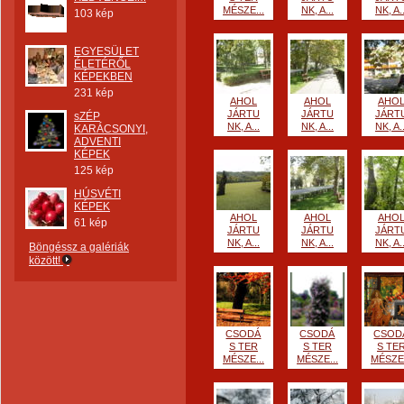
MÉSZE...
NK, A...
NK, A..
103 kép
EGYESÜLET
ÉLETÉRŐL
KÉPEKBEN
231 kép
AHOL
AHOL
AHO
JÁRTU
JÁRTU
JÁRT
sZÉP
NK, A...
NK, A...
NK, A..
KARÁCSONYI,
ADVENTI
KÉPEK
125 kép
HÚSVÉTI
KÉPEK
AHOL
AHOL
AHO
61 kép
JÁRTU
JÁRTU
JÁRT
NK, A...
NK, A...
NK, A..
Böngéssz a galériák
között!
CSODÁ
CSODÁ
CSOD
S TER
S TER
S TE
MÉSZE...
MÉSZE...
MÉSZE.