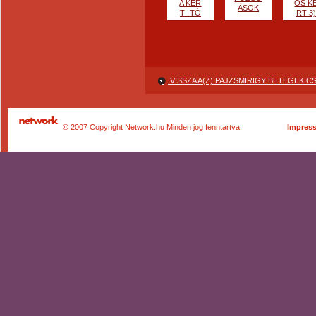
A KER
OS K
ÁSOK
T -TÓ
RT 3)
VISSZA A(Z) PAJZSMIRIGY BETEGEK 
© 2007 Copyright Network.hu Minden jog fenntartva.
Impres