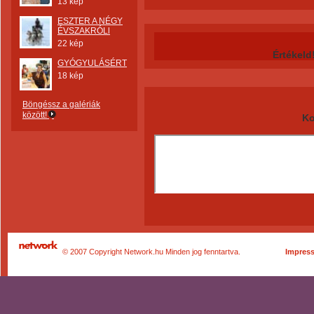
13 kép
ESZTER A NÉGY
ÉVSZAKRÓLl
22 kép
Értékeld
GYÓGYULÁSÉRT
18 kép
Böngéssz a galériák
között!
Ko
© 2007 Copyright Network.hu Minden jog fenntartva.
Impres