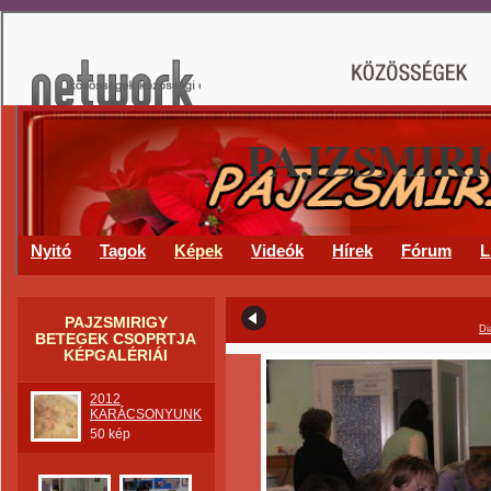
PAJZSMIR
Nyitó
Tagok
Képek
Videók
Hírek
Fórum
L
PAJZSMIRIGY
Di
BETEGEK CSOPRTJA
KÉPGALÉRIÁI
2012
KARÁCSONYUNK
50 kép