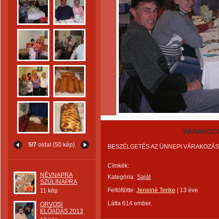
VÁRAKOZÁ
5/7
oldal (50 kép)
BESZÉLGETÉS AZ ÜNNEPI VÁRAKOZÁS
Címkék:
NÉVNAPRA
Kategória:
Saját
SZÜLINAPRA
Feltöltötte:
Jeneiné Terike
|
13 éve
11 kép
Látta 614 ember.
ORVOSI
ELŐADÁS 2013