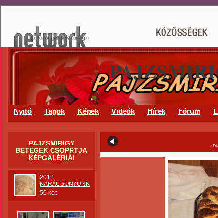
PAJZSMIR
Nyitó
Tagok
Képek
Videók
Hírek
Fórum
L
PAJZSMIRIGY
Di
BETEGEK CSOPRTJA
KÉPGALÉRIÁI
2012
KARÁCSONYUNK
50 kép