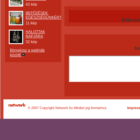
42 kép
BEFŐZÉSEK,
EGÉSZSÉGÜNKÉRT
Értékeld
11 kép
HALOTTAK
NAPJÁRA
32 kép
Ko
Böngéssz a galériák
között!
© 2007 Copyright Network.hu Minden jog fenntartva.
Impres