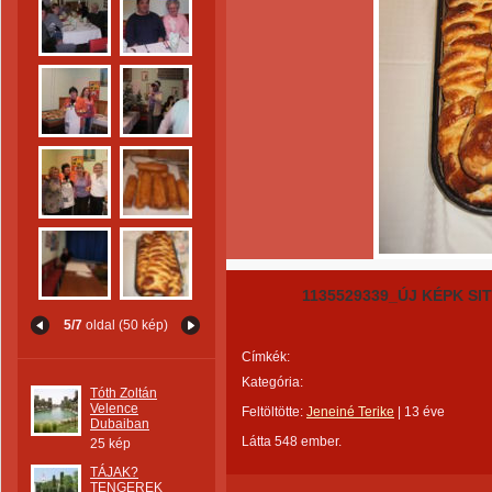
1135529339_ÚJ KÉPK SITI
5/7
oldal (50 kép)
Címkék:
Kategória:
Tóth Zoltán
Velence
Feltöltötte:
Jeneiné Terike
|
13 éve
Dubaiban
Látta 548 ember.
25 kép
TÁJAK?
TENGEREK