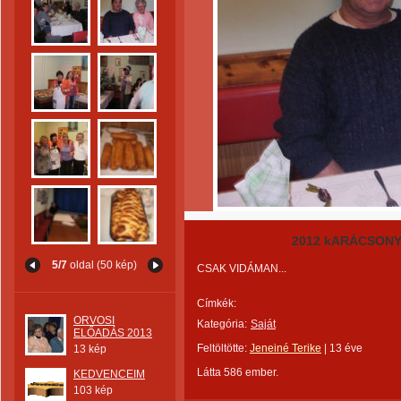
2012 kARÁCSON
5/7
oldal (50 kép)
CSAK VIDÁMAN...
Címkék:
ORVOSI
Kategória:
Saját
ELŐADÁS 2013
Feltöltötte:
Jeneiné Terike
|
13 éve
13 kép
Látta 586 ember.
KEDVENCEIM
103 kép