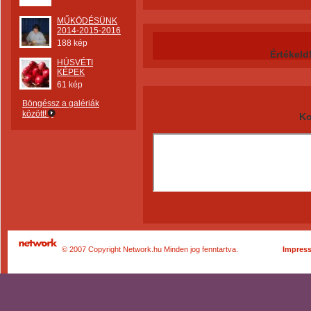
MŰKÖDÉSÜNK
2014-2015-2016
188 kép
Értékeld
HÚSVÉTI
KÉPEK
61 kép
Böngéssz a galériák
között!
Ko
© 2007 Copyright Network.hu Minden jog fenntartva.
Impres