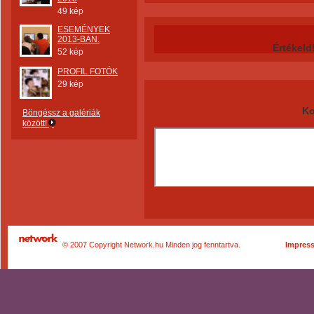
49 kép
ESEMÉNYEK
2013-BAN.
Értékeld
52 kép
PROFIL FOTÓK
29 kép
Ko
Böngéssz a galériák
között!
© 2007 Copyright Network.hu Minden jog fenntartva.
Impres