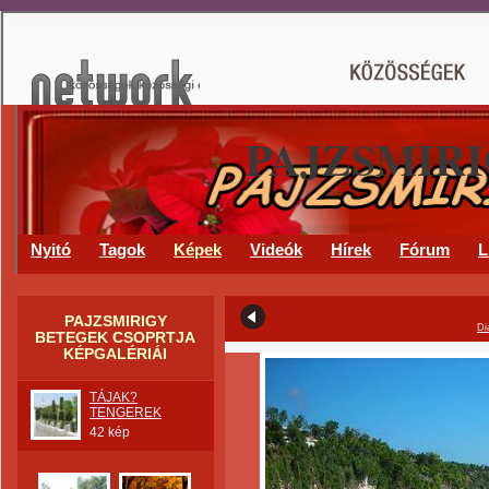
PAJZSMIR
Nyitó
Tagok
Képek
Videók
Hírek
Fórum
L
PAJZSMIRIGY
Di
BETEGEK CSOPRTJA
KÉPGALÉRIÁI
TÁJAK?
TENGEREK
42 kép