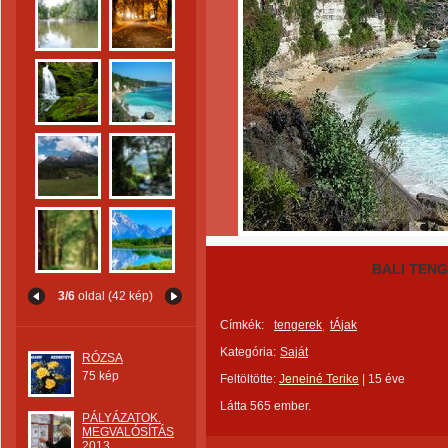
BALI TEN
3/6
oldal (42 kép)
Címkék:
tengerek
tÁjak
Kategória:
Saját
RÓZSA
75 kép
Feltöltötte:
Jeneiné Terike
|
15 éve
Látta 565 ember.
PÁLYÁZATOK.
MEGVALÓSÍTÁS
2013