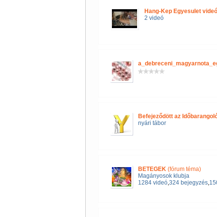
Hang-Kep Egyesulet videó
2 videó
a_debreceni_magyarnota_e
Befejeződött az Időbarangol
nyári tábor
BETEGEK
(fórum téma)
Magányosok klubja
1284 videó
,
324 bejegyzés
,
150