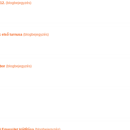
12.
(blogbejegyzés)
k első turnusa
(blogbejegyzés)
bor
(blogbejegyzés)
Egyesület kiállítása
(blogbejegyzés)