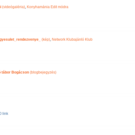
i
(videógaléria)
,
Konyhamánia Edit módra
gyesulet_rendezvenye_
(kép)
,
Network Klubajánló Klub
ó tábor Bogácson
(blogbejegyzés)
 link