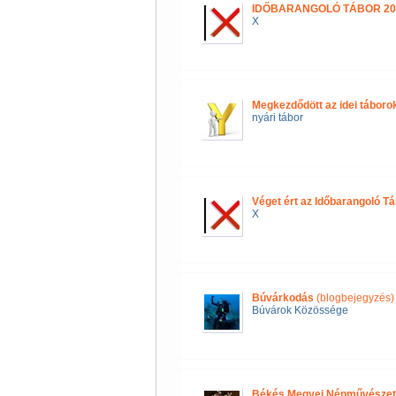
IDŐBARANGOLÓ TÁBOR 20
X
Megkezdődött az idei táboro
nyári tábor
Véget ért az Időbarangoló Tá
X
Búvárkodás
(blogbejegyzés)
Búvárok Közössége
Békés Megyei Népművészeti 