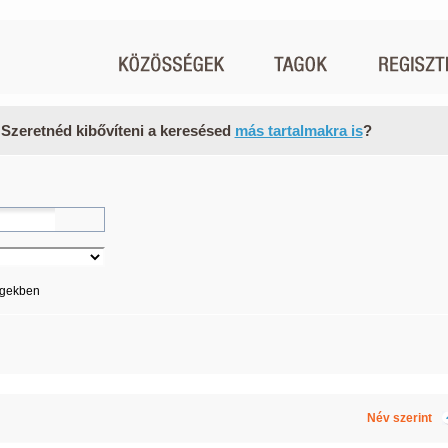
 Szeretnéd kibővíteni a keresésed
más tartalmakra is
?
égekben
Név szerint