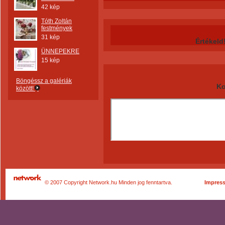
42 kép
Tóth Zoltán
festmények
31 kép
Értékeld
ÜNNEPEKRE
15 kép
Böngéssz a galériák
Ko
között!
© 2007 Copyright Network.hu Minden jog fenntartva.
Impres