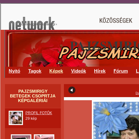
PAJZSMIR
Nyitó
Tagok
Képek
Videók
Hírek
Fórum
L
PAJZSMIRIGY
Di
BETEGEK CSOPRTJA
KÉPGALÉRIÁI
PROFIL FOTÓK
29 kép