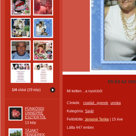
ÉN ÉS AZ U
1/4
oldal (29 kép)
Mi ketten ...a nyolcból
Címkék:
család...gyerek
unoka
PÜNKÖSDI
Kategória:
Saját
ÜNNEPRE
ESZTERTŐL
Feltöltötte:
Jeneiné Terike
|
15 éve
13 kép
Látta 447 ember.
TÁJAK?
TENGEREK