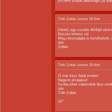
Én nem szólok bele!Majd Ők eldö
16 éve
Tóth Zoltán
üzente
Dániel, egy csodás /férfi/jól siker
Büszke lehetsz rá!
Még rokonságba is kerülhetünk, a
üdv
Zoltán
16 éve
Tóth Zoltán
üzente
Ő már kész fiatal ember!
Nagyon jóvágású!
Szóba jöhet valamelyik lány uno
üdv
Tóth Zoltán
10*