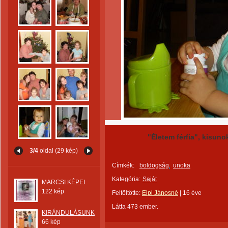
"Életem férfia", kisuno
3/4
oldal (29 kép)
Címkék:
boldogság
unoka
Kategória:
Saját
MARCSI KÉPEI
122 kép
Feltöltötte:
Eipl Jánosné
|
16 éve
Látta 473 ember.
KIRÁNDULÁSUNK
66 kép