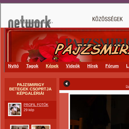
PAJZSMIR
Nyitó
Tagok
Képek
Videók
Hírek
Fórum
L
PAJZSMIRIGY
Di
BETEGEK CSOPRTJA
KÉPGALÉRIÁI
PROFIL FOTÓK
29 kép