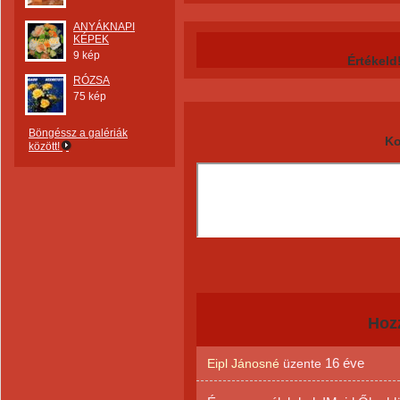
ANYÁKNAPI
KÉPEK
9 kép
Értékeld
RÓZSA
75 kép
Böngéssz a galériák
Ko
között!
Hoz
16 éve
Eipl Jánosné
üzente