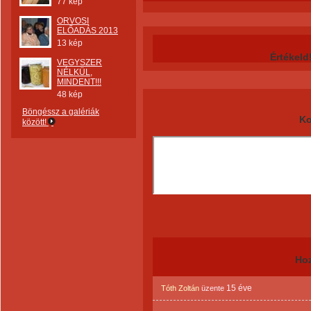
77 kép
ORVOSI
ELŐADÁS 2013
13 kép
Értékeld
VEGYSZER
NÉLKÜL,
MINDENT!!!
48 kép
Böngéssz a galériák
Ko
között!
Ho
15 éve
Tóth Zoltán
üzente