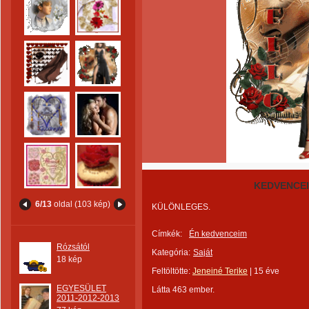
KEDVENCEI
6/13
oldal (103 kép)
KÜLÖNLEGES.
Címkék:
Én kedvenceim
Rózsától
Kategória:
Saját
18 kép
Feltöltötte:
Jeneiné Terike
|
15 éve
EGYESÜLET
Látta 463 ember.
2011-2012-2013