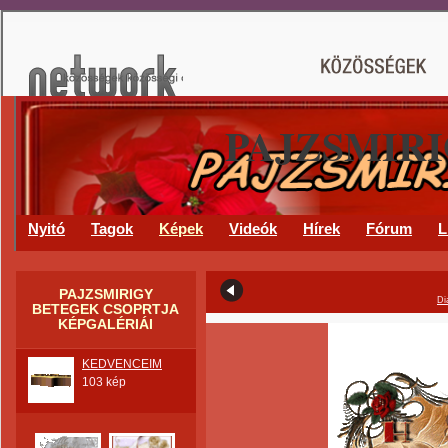
PAJZSMIR
Nyitó
Tagok
Képek
Videók
Hírek
Fórum
L
PAJZSMIRIGY
Di
BETEGEK CSOPRTJA
KÉPGALÉRIÁI
KEDVENCEIM
103 kép