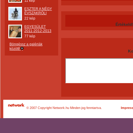
11 kép
ESZTER A NÉGY
ÉVSZAKRÓLl
22 kép
Értékeld
EGYESÜLET
2011-2012-2013
77 kép
Böngéssz a galériák
között!
Ko
© 2007 Copyright Network.hu Minden jog fenntartva.
Impres