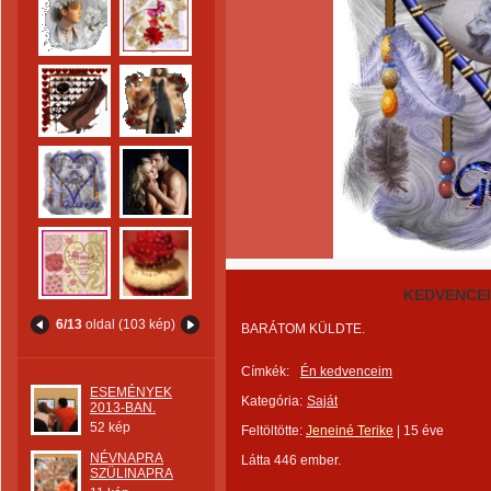
KEDVENCEI
6/13
oldal (103 kép)
BARÁTOM KÜLDTE.
Címkék:
Én kedvenceim
ESEMÉNYEK
Kategória:
Saját
2013-BAN.
52 kép
Feltöltötte:
Jeneiné Terike
|
15 éve
NÉVNAPRA
Látta 446 ember.
SZÜLINAPRA