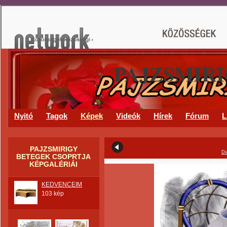
PAJZSMIR
Nyitó
Tagok
Képek
Videók
Hírek
Fórum
L
PAJZSMIRIGY
Di
BETEGEK CSOPRTJA
KÉPGALÉRIÁI
KEDVENCEIM
103 kép