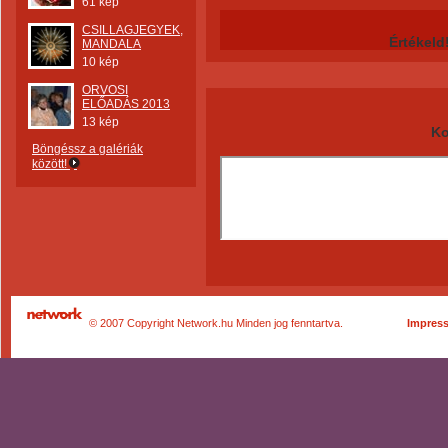
61 kép
CSILLAGJEGYEK,
Értékeld
MANDALA
10 kép
ORVOSI
ELŐADÁS 2013
13 kép
Ko
Böngéssz a galériák
között!
© 2007 Copyright Network.hu Minden jog fenntartva.
Impres