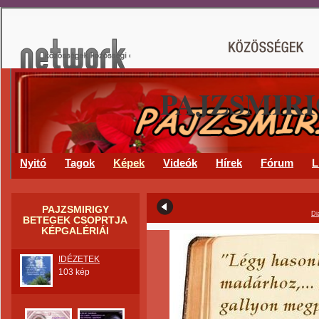
PAJZSMIR
Nyitó
Tagok
Képek
Videók
Hírek
Fórum
L
PAJZSMIRIGY
Di
BETEGEK CSOPRTJA
KÉPGALÉRIÁI
IDÉZETEK
103 kép