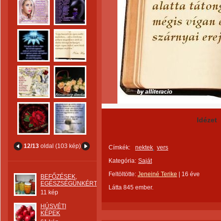
Idézet
12/13
oldal (103 kép)
Címkék:
nektek
vers
Kategória:
Saját
Feltöltötte:
Jeneiné Terike
|
16 éve
BEFŐZÉSEK,
EGÉSZSÉGÜNKÉRT
Látta 845 ember.
11 kép
HÚSVÉTI
KÉPEK