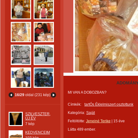
ADOMÁNY
MI VAN A DOBOZBAN?
16/29
oldal (231 kép)
Címkék:
tartÓs Éklelmiszert osztottunk
Kategória:
Saját
SZILVESZTER,
ÚJ ÉV
Feltöltötte:
Jeneiné Terike
|
15 éve
7 kép
Látta 489 ember.
KEDVENCEIM