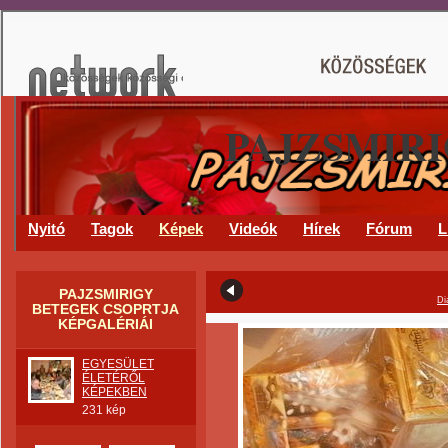
PAJZSMIR
Nyitó
Tagok
Képek
Videók
Hírek
Fórum
L
PAJZSMIRIGY
Di
BETEGEK CSOPRTJA
KÉPGALÉRIÁI
EGYESÜLET
ÉLETÉRŐL
KÉPEKBEN
231 kép