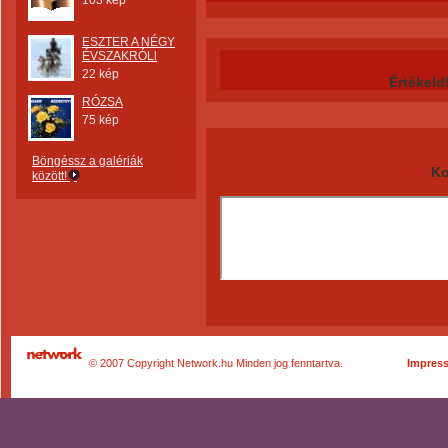
103 kép
ESZTER A NÉGY
ÉVSZAKRÓLl
22 kép
Értékeld
RÓZSA
75 kép
Böngéssz a galériák
Ko
között!
© 2007 Copyright Network.hu Minden jog fenntartva.
Impres