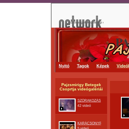
P
Nyitó
Tagok
Képek
Videó
Pajzsmirigy Betegek
Csoprtja videógalériái
SZÓRAKOZÁS,NOSZTALGIA.
42 videó
KARÁCSONYRA
5 videó