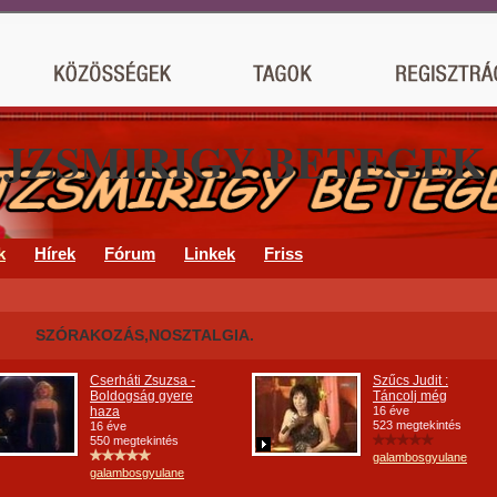
AJZSMIRIGY BETEGEK
k
Hírek
Fórum
Linkek
Friss
SZÓRAKOZÁS,NOSZTALGIA.
Cserháti Zsuzsa -
Szűcs Judit :
Boldogság gyere
Táncolj még
haza
16 éve
523 megtekintés
16 éve
550 megtekintés
galambosgyulane
galambosgyulane