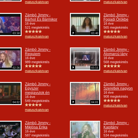
matuszkaistvan
matuszkaistvan
Zámbó Jimmy -
Zámbó Jimmy -
Bárhol És Bármikor
Fogadj Örökbe
16 éve
16 éve
521 megtekintés
565 megtekintés
03:50
03:40
matuszkaistvan
matuszkaistvan
Zámbó Jimmy -
Zámbó Jimmy -
Requiem
Álomarcú lány
16 éve
16 éve
989 megtekintés
568 megtekintés
02:56
03:51
matuszkaistvan
matuszkaistvan
Zámbó Jimmy -
Zámbó Jimmy -
Egyszer
Szeretlek nagyon
megjavulok én
16 éve
908 megtekintés
16 éve
549 megtekintés
04:02
04:01
matuszkaistvan
matuszkaistvan
Zámbó Jimmy -
Zámbó Jimmy -
Miklósa Erika
Kapitány
16 éve
16 éve
587 megtekintés
534 megtekintés