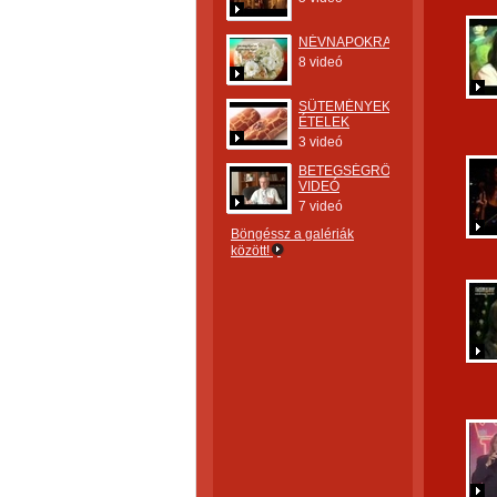
NÉVNAPOKRA
8 videó
SÜTEMÉNYEK,
ÉTELEK
3 videó
BETEGSÉGRŐL
VIDEÓ
7 videó
Böngéssz a galériák
között!