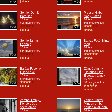
judutka
judutka
02:57
03:45
Somló- Demjén:
Presser Gábor -
Barátság
Nagy utazás
16 éve
16 éve
698 megtekintés
805 megtekintés
05:59
04:02
judutka
judutka
Somló Tamás -
Balázs Fecó Érints
Léghajó
meg
16 éve
16 éve
554 megtekintés
568 megtekintés
03:30
03:33
judutka
judutka
Balázs Fecó - A
Zámbó Jimmy
Csönd éve
,Delhusa Gjon
16 éve
Elveszett álmok
540 megtekintés
16 éve
600 megtekintés
03:50
04:50
judutka
judutka
Zámbó Jimmy -
Zámbó Jimmy
Könyörgés a
Minden ember
szerelemért
boldog akar lenni
16 éve
16 éve