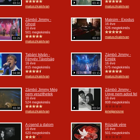
03:51
03:41
matuszkaistvan
matuszkaistvan
Zámbó Jimmy -
Maksim - Exodus
Ghost
16 éve
526 megtekintés
16 éve
501 megtekintés
matuszkaistvan
03:26
03:11
matuszkaistvan
Tabáni István -
Zámbó Jimmy -
Fényév Távolság
Emlék
16 éve
16 éve
815 megtekintés
575 megtekintés
04:08
03:15
matuszkaistvan
matuszkaistvan
Zámbó Jimmy Még
Zámbó Jimmy -
nem veszithetek
Ugye nem adod fel
16 éve
16 éve
524 megtekintés
808 megtekintés
03:38
03:54
matuszkaistvan
jeneijanosne
A csend a dalom
Rózsák vére
16 éve
16 éve
620 megtekintés
501 megtekintés