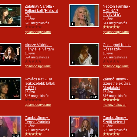
Zalatnay Sarolta -
Neoton Familia -
Félteni kell (Hálózat
HOLNAP
TV)
HAJNALIG
16 éve
16 éve
676 megtekintés
541 megtekintés
galambosgyulane
galambosgyulane
Vincze Viktória -
Csongrádi Kata -
Hány éjjel vártam
Rózsaszál-
16 éve
16 éve
594 megtekintés
560 megtekintés
galambosgyulane
galambosgyulane
Kovács Kati - Ha
Zámbó Jimmy -
legközelebb látlak
Szeretnélek Újra
(1977)
Megtalálni
16 éve
16 éve
546 megtekintés
616 megtekintés
03:41
galambosgyulane
matuszkaistvan
Zámbó Jimmy -
Zámbó Jimmy -
Téged Vártalak
Szállj Velem !
16 éve
16 éve
539 megtekintés
535 megtekintés
03:08
04:21