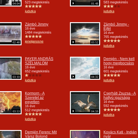
523 megtekintés
583 megtekintés
04:04
01:48
judutka
judutka
Zámbó Jimmy
Zámbó Jimmy -
16 éve
Éjfél
1484 megtekintés
16 éve
765 megtekintés
jeneijanosne
02:48
03:52
judutka
PAYER ANDRÁS
Demjén - Nem kell
SZÉLMALOM
hogy megbocsáss
16 éve
16 éve
652 megtekintés
601 megtekintés
03:10
04:32
judutka
judutka
Kormorn - A
Cserháti Zsuzsa - A
Szeretet az
hattyú igazsága
egyetlen
16 éve
592 megtekintés
16 éve
512 megtekintés
03:53
04:59
judutka
judutka
Demjén Ferenc Mit
Kovács Kati - Indián
Vársz Bolond
nyár