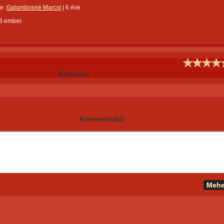
te:
Galambosné Marcsi
|
6 éve
3 ember.
Értékeld!
Kommentáld!