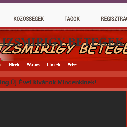
AJZSMIRIGY BETEGEK
k
Hírek
Fórum
Linkek
Friss
dog Új Évet kívánok Mindenkinek!