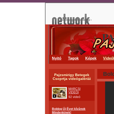
P
Nyitó
Tagok
Képek
Videó
Bol
Pajzsmirigy Betegek
Csoprtja videógalériái
MARCSI
VIDEÓI
92 videó
Boldog Új Évet kívánok
Mindenkinek!