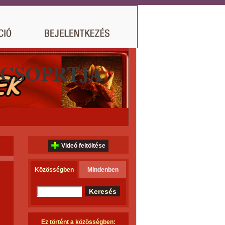
 CSOPRTJA
Videó feltöltése
Közösségben
Mindenben
Ez történt a közösségben: