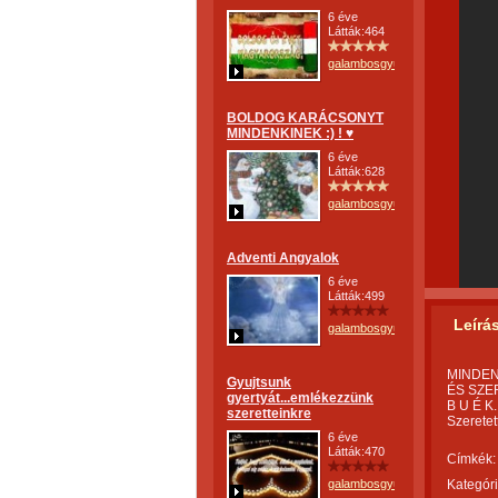
6 éve
Látták:464
galambosgyulane
BOLDOG KARÁCSONYT
MINDENKINEK :) ! ♥
6 éve
Látták:628
galambosgyulane
Adventi Angyalok
6 éve
Látták:499
Leírá
galambosgyulane
MINDEN
Gyujtsunk
ÉS SZE
gyertyát...emlékezzünk
B U É K.
szeretteinkre
Szeretet
6 éve
Látták:470
Címkék:
galambosgyulane
Kategóri