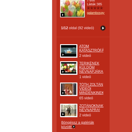
7 éve
Látták:385
galambosgyulane
1/12
oldal (92 videó)
ATOM
KATASZTRÓFÁK
2 videó
TERIKÉNEK
KÜLDÖM
NÉVNAPJÁRA.
1 videó
TÓTH ZOLTÁN
VIDEÓI
MINDENKINEK.
65 videó
ZOTÁNOKNAK,
NÉVNAPRA!
2 videó
Böngéssz a galériák
között!