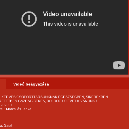
s
Videó beágyazása
 KEDVES CSOPORTTÁRSUNKNAK EGÉSZSÉGBEN, SIKEREKBEN
RETETBEN GAZDAG BÉKÉS, BOLDOG ÚJ ÉVET KÍVÁNUNK !
 2020 !!!
tel : Marcsi és Terike
a:
Saját