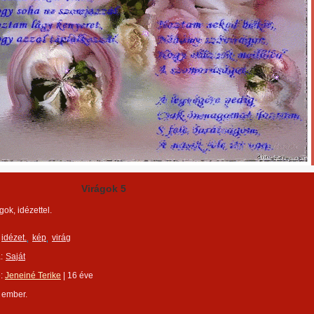
Virágok 5
gok, idézettel.
idézet.
kép
virág
:
Saját
e:
Jeneiné Terike
|
16 éve
 ember.