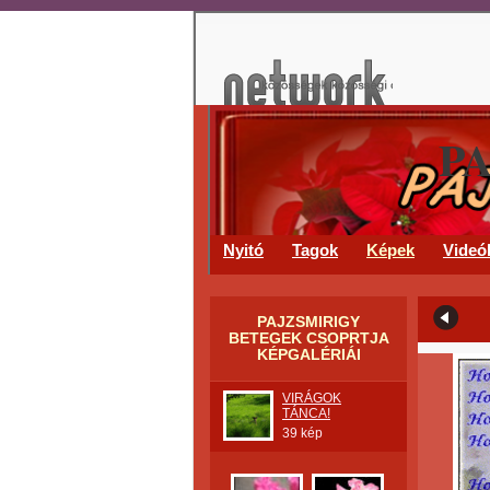
P
Nyitó
Tagok
Képek
Videó
PAJZSMIRIGY
BETEGEK CSOPRTJA
KÉPGALÉRIÁI
VIRÁGOK
TÁNCA!
39 kép