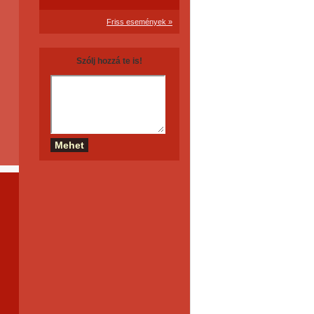
Friss események »
Szólj hozzá te is!