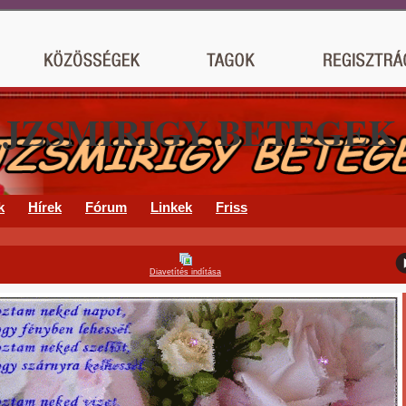
AJZSMIRIGY BETEGEK
k
Hírek
Fórum
Linkek
Friss
Diavetítés indítása