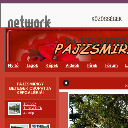
PAJZSMIR
Nyitó
Tagok
Képek
Videók
Hírek
Fórum
L
PAJZSMIRIGY
Di
BETEGEK CSOPRTJA
KÉPGALÉRIÁI
TÁJAK?
TENGEREK
42 kép