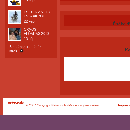
18 kép
ESZTER A NÉGY
ÉVSZAKRÓLl
22 kép
Értékeld
ORVOSI
ELŐADÁS 2013
13 kép
Böngéssz a galériák
Ko
között!
© 2007 Copyright Network.hu Minden jog fenntartva.
Impres