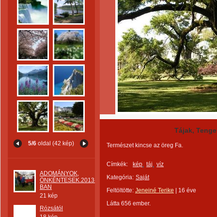
Tájak, Tenge
5/6
oldal (42 kép)
Természet kincse az öreg Fa.
Címkék:
kép
táj
víz
ADOMÁNYOK,
Kategória:
Saját
ÖNKÉNTESEK.2013-
BAN
Feltöltötte:
Jeneiné Terike
|
16 éve
21 kép
Látta 656 ember.
Rózsától