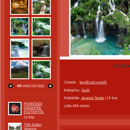
TÁJAK 
Címkék:
termÉszet csodÁi
4/6
oldal (42 kép)
Kategória:
Saját
Feltöltötte:
Jeneiné Terike
|
15 éve
PÜNKÖSDI
Látta 484 ember.
ÜNNEPRE
ESZTERTŐL
13 kép
Tóth Zoltán
Velence