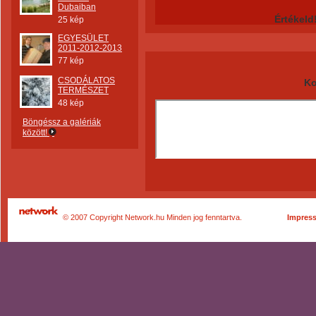
Dubaiban
Értékeld
25 kép
EGYESÜLET
2011-2012-2013
77 kép
CSODÁLATOS
Ko
TERMÉSZET
48 kép
Böngéssz a galériák
között!
© 2007 Copyright Network.hu Minden jog fenntartva.
Impres