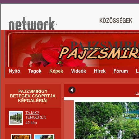
PAJZSMIR
Nyitó
Tagok
Képek
Videók
Hírek
Fórum
L
PAJZSMIRIGY
Di
BETEGEK CSOPRTJA
KÉPGALÉRIÁI
TÁJAK?
TENGEREK
42 kép