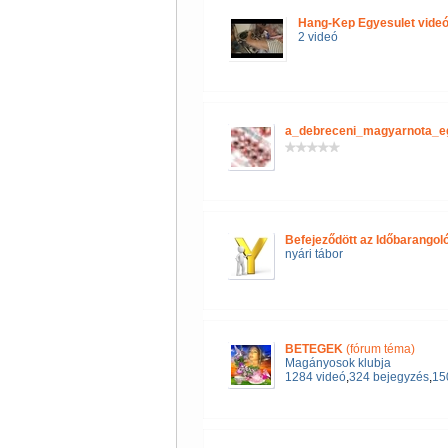
Hang-Kep Egyesulet videó
2 videó
a_debreceni_magyarnota_e
Befejeződött az Időbarangol
nyári tábor
BETEGEK
(fórum téma)
Magányosok klubja
1284 videó
,
324 bejegyzés
,
150