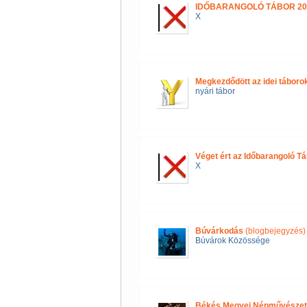
IDŐBARANGOLÓ TÁBOR 20
X
Megkezdődött az idei táboro
nyári tábor
Véget ért az Időbarangoló Tá
X
Búvárkodás
(blogbejegyzés)
Búvárok Közössége
Békés Megyei Népművészeti 