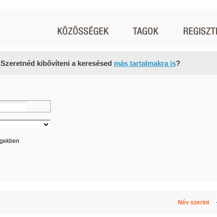
 Szeretnéd kibővíteni a keresésed
más tartalmakra is
?
égekben
Név szerint