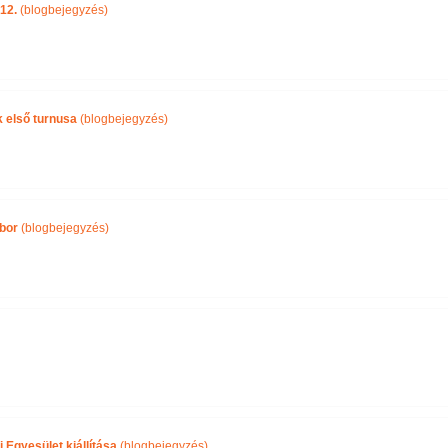
12.
(blogbejegyzés)
k első turnusa
(blogbejegyzés)
bor
(blogbejegyzés)
Egyesület kiállítása
(blogbejegyzés)