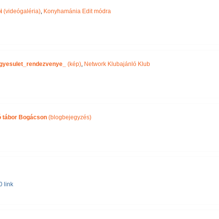
i
(videógaléria)
,
Konyhamánia Edit módra
gyesulet_rendezvenye_
(kép)
,
Network Klubajánló Klub
ó tábor Bogácson
(blogbejegyzés)
 link