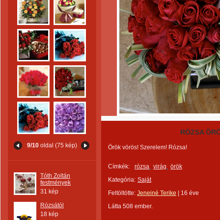
RÓZSA ÖRÖ
9/10
oldal (75 kép)
Örök vörös! Szerelem! Rózsa!
Címkék:
rózsa
virág
örök
Tóth Zoltán
Kategória:
Saját
festmények
31 kép
Feltöltötte:
Jeneiné Terike
|
16 éve
Rózsától
Látta 508 ember.
18 kép