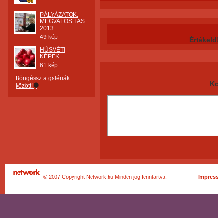
PÁLYÁZATOK.
MEGVALÓSÍTÁS
2013
49 kép
Értékeld
HÚSVÉTI
KÉPEK
61 kép
Böngéssz a galériák
Ko
között!
© 2007 Copyright Network.hu Minden jog fenntartva.
Impres