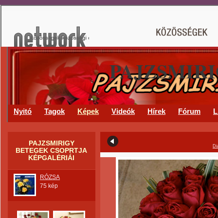
PAJZSMIR
Nyitó
Tagok
Képek
Videók
Hírek
Fórum
L
PAJZSMIRIGY
Di
BETEGEK CSOPRTJA
KÉPGALÉRIÁI
RÓZSA
75 kép