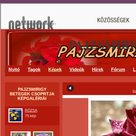
PAJZSMIR
Nyitó
Tagok
Képek
Videók
Hírek
Fórum
L
PAJZSMIRIGY
Di
BETEGEK CSOPRTJA
KÉPGALÉRIÁI
RÓZSA
75 kép