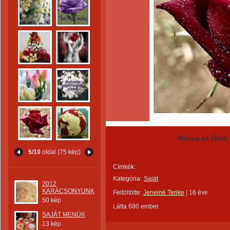
Rózsa az Örök 
5/10
oldal (75 kép)
Címkék:
Kategória:
Saját
2012
KARÁCSONYUNK
Feltöltötte:
Jeneiné Terike
|
16 éve
50 kép
Látta 680 ember.
SAJÁT MENÜK
13 kép