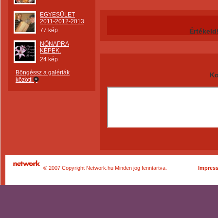
EGYESÜLET
2011-2012-2013
77 kép
Értékeld
NŐNAPRA
KÉPEK.
24 kép
Böngéssz a galériák
Ko
között!
© 2007 Copyright Network.hu Minden jog fenntartva.
Impres