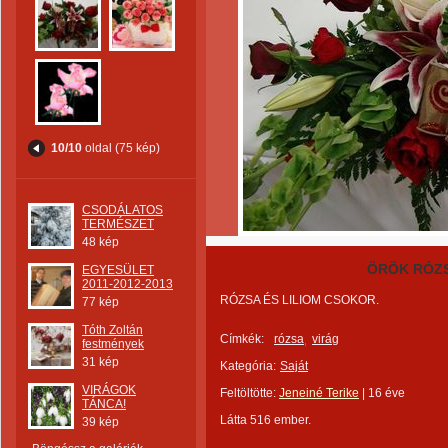
10/10
oldal (75 kép)
CSODÁLATOS
TERMÉSZET
48 kép
ÖRÖK RÓZS
EGYESÜLET
2011-2012-2013
RÓZSA ÉS LILIOM CSOKOR.
77 kép
Tóth Zoltán
Címkék:
rózsa
virág
festmények
31 kép
Kategória:
Saját
VIRÁGOK
Feltöltötte:
Jeneiné Terike
|
16 éve
TÁNCA!
Látta 516 ember.
39 kép