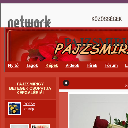
PAJZSMIR
Nyitó
Tagok
Képek
Videók
Hírek
Fórum
L
PAJZSMIRIGY
Di
BETEGEK CSOPRTJA
KÉPGALÉRIÁI
RÓZSA
75 kép