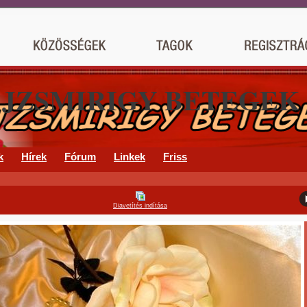
AJZSMIRIGY BETEGEK
k
Hírek
Fórum
Linkek
Friss
Diavetítés indítása