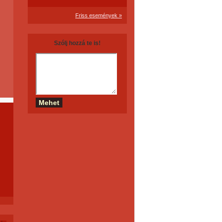
Friss események »
Szólj hozzá te is!