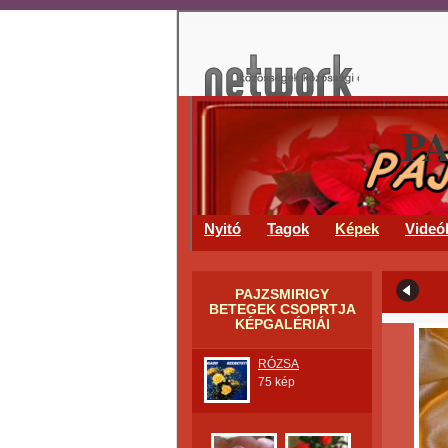
P
Nyitó
Tagok
Képek
Videó
PAJZSMIRIGY
BETEGEK CSOPRTJA
KÉPGALÉRIÁI
RÓZSA
75 kép