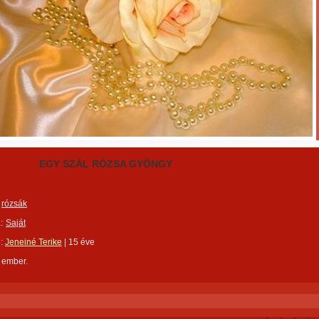
EGY SZÁL RÓZSA GYÖNGY
rózsák
:
Saját
e:
Jeneiné Terike
|
15 éve
 ember.