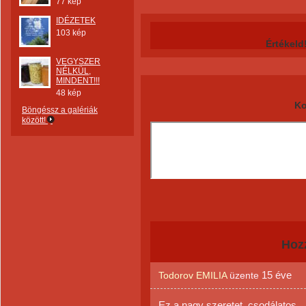
77 kép
IDÉZETEK
103 kép
Értékeld
VEGYSZER
NÉLKÜL,
MINDENT!!!
48 kép
Ko
Böngéssz a galériák
között!
Hoz
15 éve
Todorov EMILIA
üzente
Ez a nagy szeretet. csodálatos.