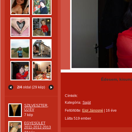
Édesem, kisuno
2/4
oldal (29 kép)
Címkék:
Kategória:
Saját
SZILVESZTER,
ÚJ ÉV
Feltöltötte:
Eipl Jánosné
|
16 éve
7 kép
Látta 519 ember.
EGYESÜLET
2011-2012-2013