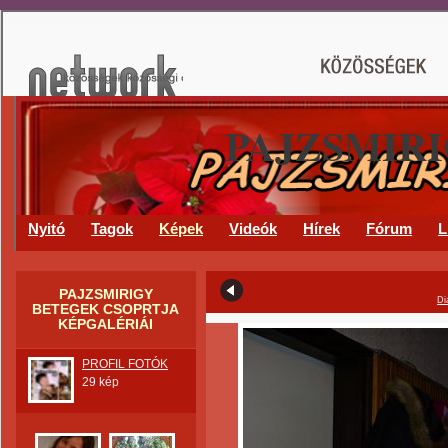
PAJZSMIR
Nyitó
Tagok
Képek
Videók
Hírek
Fórum
L
PAJZSMIRIGY
Di
BETEGEK CSOPRTJA
KÉPGALÉRIÁI
PROFIL FOTÓK
29 kép