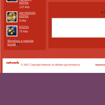
KÉPEK
125 kép
Ko
ANYÁKNAPI
KÉPEK
9 kép
RÓZSA
75 kép
Böngéssz a galériák
között!
© 2007 Copyright Network.hu Minden jog fenntartva.
Impres