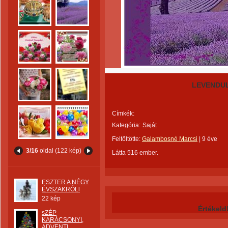
LEVENDU
Címkék:
Kategória:
Saját
Feltöltötte:
Galambosné Marcsi
|
9 éve
3/16
oldal (122 kép)
Látta 516 ember.
ESZTER A NÉGY
ÉVSZAKRÓLl
22 kép
Értékeld
sZÉP
KARÁCSONYI,
ADVENTI