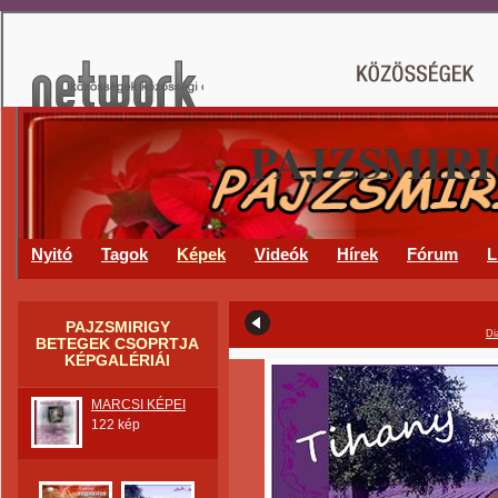
PAJZSMIR
Nyitó
Tagok
Képek
Videók
Hírek
Fórum
L
PAJZSMIRIGY
Di
BETEGEK CSOPRTJA
KÉPGALÉRIÁI
MARCSI KÉPEI
122 kép