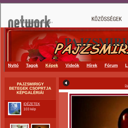
PAJZSMIR
Nyitó
Tagok
Képek
Videók
Hírek
Fórum
L
PAJZSMIRIGY
Di
BETEGEK CSOPRTJA
KÉPGALÉRIÁI
IDÉZETEK
103 kép