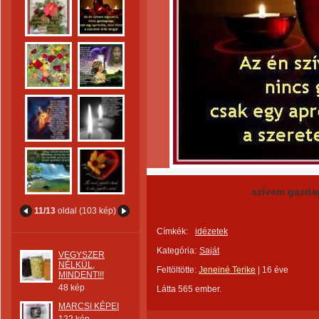
szívem gazda
11/13
oldal (103 kép)
Címkék:
idézetek
Kategória:
Saját
VEGYSZER
NÉLKÜL,
Feltöltötte:
Jeneiné Terike
|
16 éve
MINDENT!!!
48 kép
Látta 565 ember.
MARCSI KÉPEI