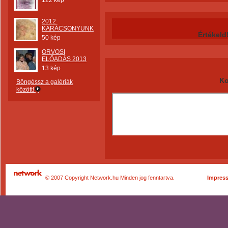
122 kép
2012
KARÁCSONYUNK
Értékeld
50 kép
ORVOSI
ELŐADÁS 2013
13 kép
Ko
Böngéssz a galériák
között!
© 2007 Copyright Network.hu Minden jog fenntartva.
Impres