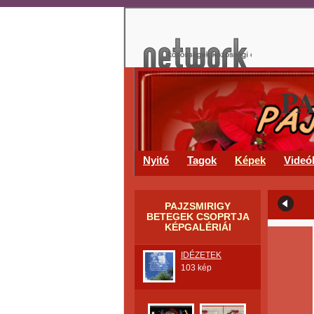
P
Nyitó
Tagok
Képek
Videó
PAJZSMIRIGY
BETEGEK CSOPRTJA
KÉPGALÉRIÁI
IDÉZETEK
103 kép