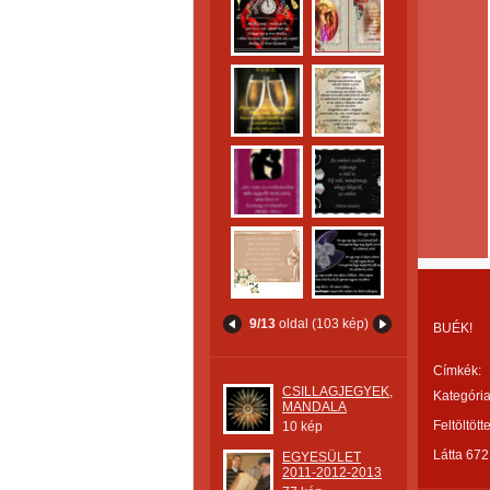
9/13
oldal (103 kép)
BUÉK!
Címkék:
CSILLAGJEGYEK,
Kategória
MANDALA
Feltöltött
10 kép
Látta 672
EGYESÜLET
2011-2012-2013