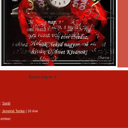
Saron képek 3
:
Saját
e:
Jeneiné Terike
|
16 éve
 ember.