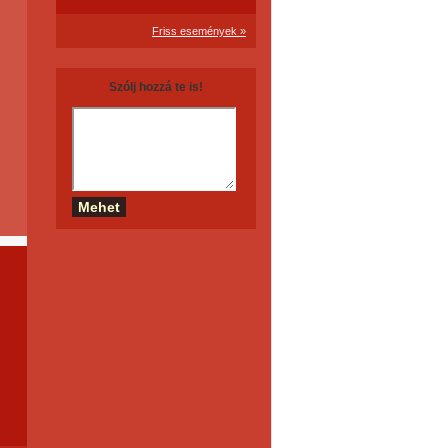
Friss események »
Szólj hozzá te is!