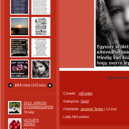
kép idézett
2/13
oldal (103 kép)
Címkék:
idÉzettel
Kategória:
Saját
2013. VÁROSI
GYERMEKNAPON
Feltöltötte:
Jeneiné Terike
|
13 éve
78 kép
Látta 584 ember.
HÚSVÉTI
KÉPEK