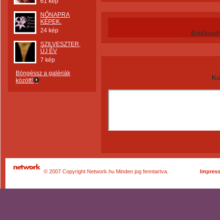
61 kép
NŐNAPRA
KÉPEK.
24 kép
Értékeld
SZILVESZTER,
ÚJ ÉV
7 kép
Böngéssz a galériák
Ko
között!
© 2007 Copyright Network.hu Minden jog fenntartva.
Impres