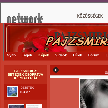
PAJZSMIR
Nyitó
Tagok
Képek
Videók
Hírek
Fórum
L
PAJZSMIRIGY
Di
BETEGEK CSOPRTJA
KÉPGALÉRIÁI
IDÉZETEK
103 kép