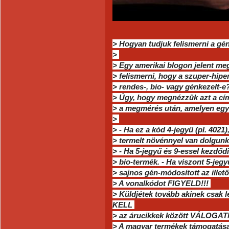
> Hogyan tudjuk felismerni a gé
>
> Egy amerikai blogon jelent meg
> felismerni, hogy a szuper-hip
> rendes-, bio- vagy génkezelt-e
> Úgy, hogy megnézzük azt a cí
> a megmérés után, amelyen egy
>
> - Ha ez a kód 4-jegyű (pl. 402
> termelt növénnyel van dolgun
> - Ha 5-jegyű és 9-essel kezdőd
> bio-termék. - Ha viszont 5-jegy
> sajnos gén-módosított az illet
> A vonalkódot FIGYELD!!!
> Küldjétek tovább akinek csak l
KELL
> az árucikkek között VÁLOGATN
> A magyar termékek támogatása 