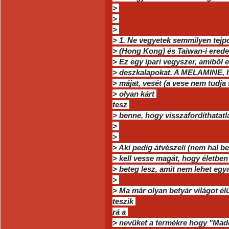
>
>
>
> 1. Ne vegyetek semmilyen tejpo
> (Hong Kong) és Taiwan-i ered
> Ez egy ipari vegyszer, amiből 
> deszkalapokat. A MELAMINE, ha
> májat, vesét (a vese nem tudja
> olyan kárt
tesz
> benne, hogy visszafordíthatat
>
>
> Aki pedig átvészeli (nem hal b
> kell vesse magát, hogy életben
> beteg lesz, amit nem lehet egy
>
> Ma már olyan betyár világot é
teszik
rá a
> nevüket a termékre hogy "Made