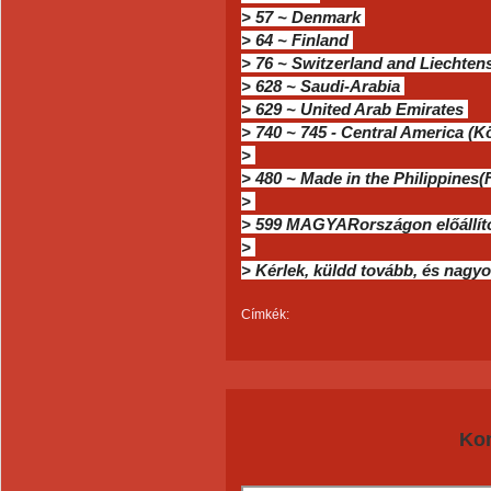
> 57 ~ Denmark
> 64 ~ Finland
> 76 ~ Switzerland and Liechten
> 628 ~ Saudi-Arabia
> 629 ~ United Arab Emirates
> 740 ~ 745 - Central America (
>
> 480 ~ Made in the Philippines(F
>
> 599 MAGYARországon előállíto
>
> Kérlek, küldd tovább, és nagy
Címkék:
Ko