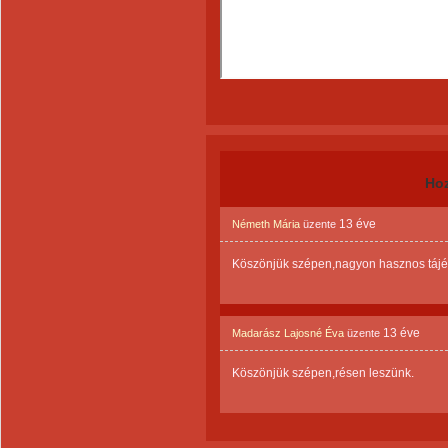
Ho
13 éve
Németh Mária
üzente
Köszönjük szépen,nagyon hasznos tájék
13 éve
Madarász Lajosné Éva
üzente
Köszönjük szépen,résen leszünk.