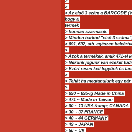
>
>
> Az első 3 szám a BARCODE (V
hogy a
termék
> honnan származik.
> Minden barkód "első 3 száma"
> 691, 692, stb. egészen beleér
>
> Azok a termékek, amik 471-el 
> Nekünk jogunk van ezeket tudn
> Ezért résen kell legyünk és ta
>
> Tehát ha megtanulunk egy pár
>
> 690 ~ 695-ig Made in China
> 471 ~ Made in Taiwan
> 00 ~ 13 USA &amp; CANADA
> 30 ~ 37 FRANCE
> 40 ~ 44 GERMANY
> 49 ~ JAPAN
> 50 ~ UK