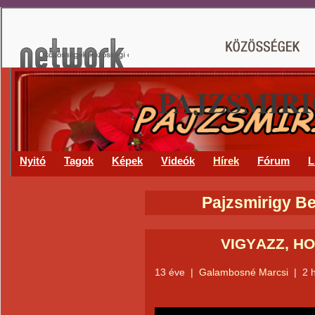
PAJZSMIR
Nyitó
Tagok
Képek
Videók
Hírek
Fórum
L
Pajzsmirigy Be
VIGYÁZZ, HO
13 éve
|
Galambosné Marcsi
|
2 