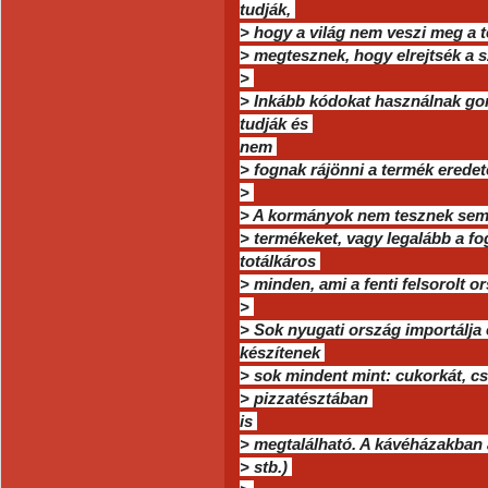
tudják,
> hogy a világ nem veszi meg a 
> megtesznek, hogy elrejtsék a 
>
> Inkább kódokat használnak go
tudják és
nem
> fognak rájönni a termék eredet
>
> A kormányok nem tesznek semmit
> termékeket, vagy legalább a fo
totálkáros
> minden, ami a fenti felsorolt
>
> Sok nyugati ország importálja 
készítenek
> sok mindent mint: cukorkát, c
> pizzatésztában
is
> megtalálható. A kávéházakban 
> stb.)