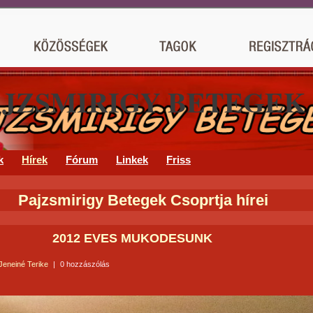
AJZSMIRIGY BETEGEK
k
Hírek
Fórum
Linkek
Friss
Pajzsmirigy Betegek Csoprtja hírei
2012 ÉVES MŰKÖDÉSÜNK
Jeneiné Terike
|
0 hozzászólás