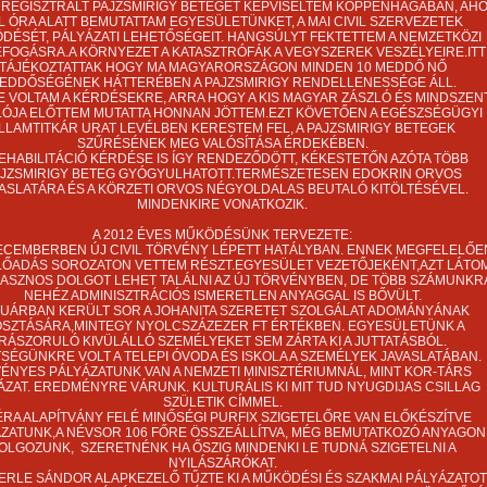
0 REGISZTRÁLT PAJZSMIRIGY BETEGET KÉPVISELTEM KOPPENHÁGÁBAN, AH
L ÓRA ALATT BEMUTATTAM EGYESÜLETÜNKET, A MAI CIVIL SZERVEZETEK
DÉSÉT, PÁLYÁZATI LEHETŐSÉGEIT. HANGSÚLYT FEKTETTEM A NEMZETKÖZI
FOGÁSRA.A KÖRNYEZET A KATASZTRÓFÁK A VEGYSZEREK VESZÉLYEIRE.ITT
TÁJÉKOZTATTAK HOGY MA MAGYARORSZÁGON MINDEN 10 MEDDŐ NŐ
EDDŐSÉGÉNEK HÁTTERÉBEN A PAJZSMIRIGY RENDELLENESSÉGE ÁLL.
 VOLTAM A KÉRDÉSEKRE, ARRA HOGY A KIS MAGYAR ZÁSZLÓ ÉS MINDSZEN
LÓJA ELŐTTEM MUTATTA HONNAN JÖTTEM.EZT KÖVETŐEN A EGÉSZSÉGÜGYI
LLAMTITKÁR URAT LEVÉLBEN KERESTEM FEL, A PAJZSMIRIGY BETEGEK
SZŰRÉSÉNEK MEG VALÓSÍTÁSA ÉRDEKÉBEN.
EHABILITÁCIÓ KÉRDÉSE IS ÍGY RENDEZŐDÖTT, KÉKESTETŐN AZÓTA TÖBB
JZSMIRIGY BETEG GYÓGYULHATOTT.TERMÉSZETESEN EDOKRIN ORVOS
ASLATÁRA ÉS A KÖRZETI ORVOS NÉGYOLDALAS BEUTALÓ KITÖLTÉSÉVEL.
MINDENKIRE VONATKOZIK.
A 2012 ÉVES MŰKÖDÉSÜNK TERVEZETE:
ECEMBERBEN ÚJ CIVIL TÖRVÉNY LÉPETT HATÁLYBAN. ENNEK MEGFELELŐE
LŐADÁS SOROZATON VETTEM RÉSZT.EGYESÜLET VEZETŐJEKÉNT,AZT LÁTOM
ASZNOS DOLGOT LEHET TALÁLNI AZ ÚJ TÖRVÉNYBEN, DE TÖBB SZÁMUNKR
NEHÉZ ADMINISZTRÁCIÓS ISMERETLEN ANYAGGAL IS BŐVÜLT.
UÁRBAN KERÜLT SOR A JOHANITA SZERETET SZOLGÁLAT ADOMÁNYÁNAK
OSZTÁSÁRA,MINTEGY NYOLCSZÁZEZER FT ÉRTÉKBEN. EGYESÜLETÜNK A
RÁSZORULÓ KIVÜLÁLLÓ SZEMÉLYEKET SEM ZÁRTA KI A JUTTATÁSBÓL.
TSÉGÜNKRE VOLT A TELEPI ÓVODA ÉS ISKOLA A SZEMÉLYEK JAVASLATÁBAN.
ÉNYES PÁLYÁZATUNK VAN A NEMZETI MINISZTÉRIUMNÁL, MINT KOR-TÁRS
ÁZAT. EREDMÉNYRE VÁRUNK. KULTURÁLIS KI MIT TUD NYUGDIJAS CSILLAG
SZÜLETIK CÍMMEL.
ÉRA ALAPÍTVÁNY FELÉ MINŐSÉGI PURFIX SZIGETELŐRE VAN ELŐKÉSZÍTVE
ZATUNK,A NÉVSOR 106 FŐRE ÖSSZEÁLLÍTVA, MÉG BEMUTATKOZÓ ANYAGON
OLGOZUNK, SZERETNÉNK HA ŐSZIG MINDENKI LE TUDNÁ SZIGETELNI A
NYILÁSZÁRÓKAT.
ERLE SÁNDOR ALAPKEZELŐ TŰZTE KI A MŰKÖDÉSI ÉS SZAKMAI PÁLYÁZATOT