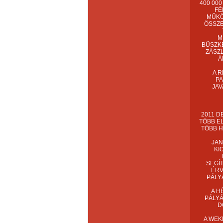
400 00
FÉ
MŰKÖ
ÖSSZE
M
BÜSZKE
ZÁSZ
Á
A R
PA
JAV
2011 D
TÖBB E
TÖBB H
JAN
KI
SEGÍ
ÉRV
PÁLY
A H
PÁLYÁ
D
A WEK