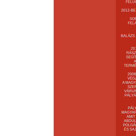
FELÜ
2012-B
SO
FEL
BALÁZS 
20
RÁSZ
SEGÍ
A
TERMÉ
200
VÉGZ
A MAGY
SZE
VÁRUN
PÁLYÁ
PÁL
MAGYAR
AMIT
ABDUL
POLGÁR
ÉS SA