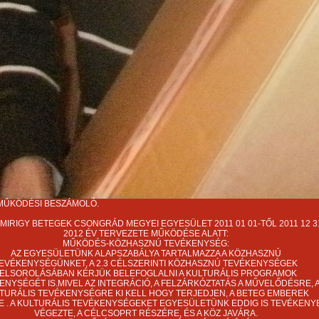
 MŰKÖDÉSI BESZÁMOLÓ.
SMIRIGY BETEGEK CSONGRÁD MEGYEI EGYESÜLET 2011 01 01-TŐL 2011 12 3
2012 ÉV TERVEZETE MŰKÖDÉSE ALATT:
MŰKÖDÉS-KÖZHASZNÚ TEVÉKENYSÉG:
AZ EGYESÜLETÜNK ALAPSZABÁLYA TARTALMAZZA A KÖZHASZNÚ
EVÉKENYSÉGÜNKET, A 2.3 CÉLSZERINTI KÖZHASZNÚ TEVÉKENYSÉGEK
ELSOROLÁSÁBAN KÉRJÜK BELEFOGLALNI A KULTURÁLIS PROGRAMOK
ENYSÉGÉT IS.MIVEL AZ INTEGRÁCIÓ, A FELZÁRKÓZTATÁS A MŰVELŐDÉSRE, 
TURÁLIS TEVÉKENYSÉGRE KI KELL HOGY TERJEDJEN, A BETEG EMBEREK
 . A KULTURÁLIS TEVÉKENYSÉGEKET EGYESÜLETÜNK EDDIG IS TEVÉKENY
VÉGEZTE, A CÉLCSOPRT RÉSZÉRE, ÉS A KÖZ JAVÁRA.