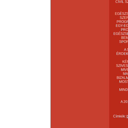
CIVIL 
EGÉSZS
SZER
PROGR
EGY-E
PRO
EGÉSZSÉ
BEM
SPOR
A
ÉRDEK
KÉ
SZIVE
MIV
MA
BIZAL
MOST
MI
A 2
Címkék: