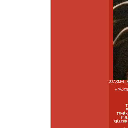
SZAKMAI ,
A PAJZ
T
F
TEVÉK
KUL
RÉSZÉRE