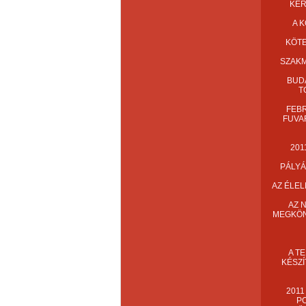
KÉR
A 
KÖTE
SZAKM
BUD
T
FEB
FUVA
201
PÁLYÁ
AZ ÉLEL
AZ 
MEGKÖN
A T
KÉSZÍ
201
PO