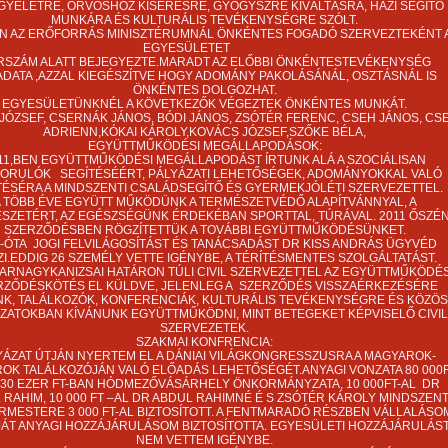
GYELETRE, ORVOSHOZ KISÉRÉSRE, GYÓGYSZRE KIVÁLTÁSRA, HÁZI SEGITŐ
MUNKÁRA ÉS KULTURÁLIS TEVÉKENYSÉGRE SZÓLT.
EN AZ ERŐFORRÁS MINISZTÉRUMNÁL ÖNKÉNTES FOGADÓ SZERVEZTEKÉNT 
EGYESÜLETET
RSZÁM ALATT BEJEGYEZTE.MARADT AZ ELŐBBI ÖNKÉNTESTEVÉKENYSÉG
ADATA ,AZZAL KIEGÉSZÍTVE HOGY ADOMÁNY PAKOLÁSÁNÁL, OSZTÁSNÁL IS
ÖNKÉNTES DOLGOZHAT.
EGYESÜLETÜNKNÉL A KÖVETKEZŐK VÉGEZTEK ÖNKÉNTES MUNKÁT.
JÓZSEF, CSERNÁK JÁNOS, BÓDI JÁNOS, ZSÓTÉR FERENC, CSEH JÁNOS, CS
ADRIENN,KÓKAI KÁROLY,KOVÁCS JÓZSEF,SZŐKE BÉLA,
EGYÜTTMŰKÖDÉSI MEGÁLLAPODÁSOK:
11,BEN EGYÜTTMŰKÖDÉSI MEGÁLLAPODÁST ÍRTUNK ALÁ A SZOCIÁLISAN
ORULÓK SEGÍTÉSÉÉRT, PÁLYÁZATI LEHETŐSÉGEK, ADOMÁNYOKKAL VALÓ
TÉSÉRA A MINDSZENTI CSALÁDSEGÍTŐ ÉS GYERMEKJÓLÉTI SZERVEZETTEL.
 TÖBB ÉVE EGYÜTT MŰKÖDÜNK A TERMÉSZETVÉDŐ ALAPÍTVÁNNYAL, A
SZETÉRT, AZ EGÉSZSÉGÜNK ÉRDEKÉBAN SPORTTAL, TÚRÁVAL. 2011 ŐSZÉ
SZERZŐDÉSBEN RÖGZÍTETTÜK A TOVÁBBI EGYÜTTMŰKÖDÉSÜNKET.
8-ÓTA JOGI FELVILÁGOSÍTÁST ÉS TANÁCSADÁST DR KISS ANDRÁS ÜGYVÉD
I.EDDIG 26 SZEMÉLY VETTE IGÉNYBE, A TÉRÍTÉSMENTES SZOLGÁLTATÁST.
ARNAGYKANIZSAI HATÁRON TÚLI CIVIL SZERVEZETTEL AZ EGYÜTTMŰKÖDÉS
RZŐDÉSKÖTÉS EL KÜLDVE, JELENLEG A SZERZŐDÉS VISSZAÉRKEZÉSÉRE
K, TALÁLKOZÓK, KONFERENCIÁK, KULTURÁLIS TEVÉKENYSÉGRE ÉS KÖZÖS
ZATOKBAN KÍVÁNUNK EGYÜTTMŰKÖDNI, MINT BETEGEKET KÉPVISELŐ CIVIL
SZERVEZETEK.
SZAKMAI KONFRENCIA:
YÁZAT ÚTJÁN NYERTEM EL A DÁNIAI VILÁGKONGRESSZUSRA A MAGYAROK-
OK TALÁLKOZÓJÁN VALÓ ELŐADÁS LEHETŐSÉGÉT.ANYAGI VONZATA 80 000
 30 EZER FT-BAN HÓDMEZŐVÁSÁRHELY ÖNKORMÁNYZATA, 10 000FT-AL DR
 RAHIM, 10 000 FT –AL DR ABDUL RAHIMNÉ É S ZSÓTÉR KÁROLY MINDSZEN
MESTERE 3 000 FT-AL BIZTOSÍTOTT. A FENTMARADÓ RÉSZBEN VÁLLALÁSO
JÁT ANYAGI HOZZÁJÁRULÁSOM BIZTOSÍTOTTA. EGYESÜLETI HOZZÁJÁRULÁS
NEM VETTEM IGÉNYBE.