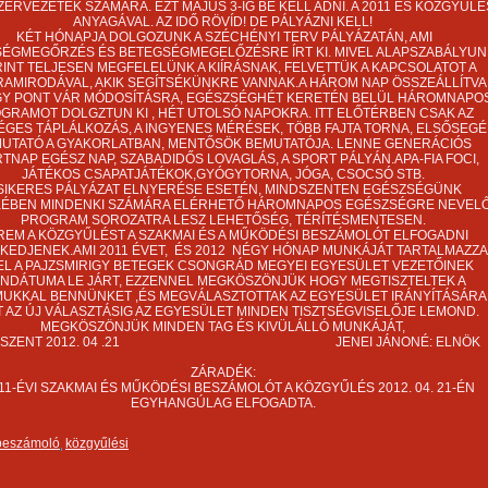
SZERVEZETEK SZÁMÁRA. EZT MÁJUS 3-IG BE KELL ADNI. A 2011 ES KÖZGYŰLÉ
ANYAGÁVAL. AZ IDŐ RÖVÍD! DE PÁLYÁZNI KELL!
KÉT HÓNAPJA DOLGOZUNK A SZÉCHÉNYI TERV PÁLYÁZATÁN, AMI
ÉGMEGŐRZÉS ÉS BETEGSÉGMEGELŐZÉSRE ÍRT KI. MIVEL ALAPSZABÁLYUN
INT TELJESEN MEGFELELÜNK A KIÍRÁSNAK, FELVETTÜK A KAPCSOLATOT A
AMIRODÁVAL, AKIK SEGÍTSÉKÜNKRE VANNAK.A HÁROM NAP ÖSSZEÁLLÍTVA
GY PONT VÁR MÓDOSÍTÁSRA, EGÉSZSÉGHÉT KERETÉN BELÜL HÁROMNAPO
GRAMOT DOLGZTUN KI , HÉT UTOLSÓ NAPOKRA. ITT ELŐTÉRBEN CSAK AZ
GES TÁPLÁLKOZÁS, A INGYENES MÉRÉSEK, TÖBB FAJTA TORNA, ELSŐSEGÉ
UTATÓ A GYAKORLATBAN, MENTŐSÖK BEMUTATÓJA. LENNE GENERÁCIÓS
TNAP EGÉSZ NAP, SZABADIDŐS LOVAGLÁS, A SPORT PÁLYÁN.APA-FIA FOCI,
JÁTÉKOS CSAPATJÁTÉKOK,GYÓGYTORNA, JÓGA, CSOCSÓ STB.
 SIKERES PÁLYÁZAT ELNYERÉSE ESETÉN, MINDSZENTEN EGÉSZSÉGÜNK
ÉBEN MINDENKI SZÁMÁRA ELÉRHETŐ HÁROMNAPOS EGÉSZSÉGRE NEVEL
PROGRAM SOROZATRA LESZ LEHETŐSÉG, TÉRÍTÉSMENTESEN.
REM A KÖZGYŰLÉST A SZAKMAI ÉS A MŰKÖDÉSI BESZÁMOLÓT ELFOGADNI
SKEDJENEK.AMI 2011 ÉVET, ÉS 2012 NÉGY HÓNAP MUNKÁJÁT TARTALMAZZA
EL A PAJZSMIRIGY BETEGEK CSONGRÁD MEGYEI EGYESÜLET VEZETŐINEK
NDÁTUMA LE JÁRT, EZZENNEL MEGKÖSZÖNJÜK HOGY MEGTISZTELTEK A
MUKKAL BENNÜNKET ,ÉS MEGVÁLASZTOTTAK AZ EGYESÜLET IRÁNYÍTÁSÁRA
 AZ ÚJ VÁLASZTÁSIG AZ EGYESÜLET MINDEN TISZTSÉGVISELŐJE LEMOND.
MEGKÖSZÖNJÜK MINDEN TAG ÉS KIVÜLÁLLÓ MUNKÁJÁT,
NDSZENT 2012. 04 .21 JENEI JÁNONÉ: ELNÖK
ZÁRADÉK:
011-ÉVI SZAKMAI ÉS MŰKÖDÉSI BESZÁMOLÓT A KÖZGYŰLÉS 2012. 04. 21-ÉN
EGYHANGÚLAG ELFOGADTA.
beszámoló
közgyűlési