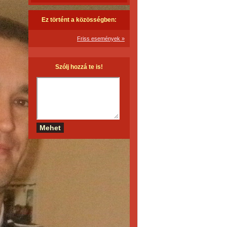
Ez történt a közösségben:
Friss események »
Szólj hozzá te is!