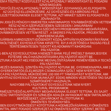
EM A TISZTELT KÖZGYŰLÉST AZ ALAPSZABÁLY MÓDOSÍTÁSÁT EL FOGADNI
SZIVESKEDJEN.
KÖZGYŰLÉS AZ ALAPSZABÁLY MÓDOSÍTÁSÁT, EGYHANGÚLAG ELFOGADTA.
AZ ÜGYÉSZI ELLENŐRZÉSRE ,AZ ÜGYÉSZSÉG ÉS A BÍRÓSÁG FELÉ
LEZETTSÉGÜNKNEK ELEGET TETTÜNK, AZT MINKÉT SZERV ELFOGADTA ÉS
JÓVÁHAGYTA.
AI JOGI ÉS PÉNÜGYI ISMERETEK HÁROMNAPOS TOVÁBBKÉPZÉSÉN VETTEM
RÉSZ AZ NCA SZERVEZÉSÉBEN SZEGEDEN / JANUÁRBAN/
APESTEN A LURDY HÁZBAN A SZÉCHÉNYI PROGRAMIRODA MEGHÍVÁSÁRA,
OVÁBBKÉPZÉSEN VETTEM RÉSZT , A SIKERES PÁLYÁZATOK, PROJEKTEK
KONFERENCIÁJÁN.
RUÁRBAN A MINDSZENTI IDŐSEKÉRT KÖZALAPÍTVÁNYA ADOMÁNYÁNYÁNAK
RKÖLTSÉGÉT, EGYESÜLETÜNK KIFIZETTE. ÍGY A VEZETŐSÉG A TAGSÁG FELÉ
TÉRÍTÉSMENTESEN TUDOTT KIS ADOMÁNYT KIHORDANI.
PÁLYÁZATOK:
1-BEN AZ EGYESÜLETÜNK A NEMZETI BANK FELÉ PRÉSELT BANKKJEGYEK
FŰTÉSRE VALÓ HASZNOSÍTÁSÁRA,PÁLYÁZATOT ADOTT BE.
ZTUNK A SAJÁT HELYISÉGÜNK MEGVALÓSÍTÁSÁNAK REMÉNYÉBEN.A TECKÓ
PÁLYÁZATÁRA.
MEZÉS BANKNÁL SZINTÉN PÁLYÁZATOT ADTUNK BE, GYERMEKNAPRA, AMI 1
GYEREKTARTÓS ÉLELMISZER CSOMAGJÁRA SZÓLT. NEM NYERTÜNK.
NCA PÁLYÁZATÁNÁL MŰKÖDÉSRE 100 000 FT TÁMOGATÁST NYERTÜNK, AMI
NYÍTI AZ EGYESÜLETÜNK MUNKÁJÁT. EDDIG MINDEN VEZETŐSÉGI TAG SAJ
SZÁMÍTÓGÉPÉT HASZNÁLTA.
NAGYOBB PÁLYÁZATOKAT EGYESÜLETÜNK NEM NYERT.
KULTURÁL PROGRAMOK:
ERMÉSZETVÉDŐ ALAPÍTVÁNY MEGHÍVÁSÁNAK ELEGET TETTÜNK, ÉS SAJÁT
TÉSŰ TARTÓSÍTÓSZER ÉS SZÍNEZÉK ADALÉK ANYAGOKAT NEM TARTALMAZÓ
BEFŐZÉSEKET, LEKVÁROKAT ÁLLÍTOTTUNK KI.
ÖNKÉNTES TEVÉKENYSÉG.
1 BEN EGYÜTTMŰKÖDÉST KÖTÖTTÜNK A HÓDMEZŐVÁSÁRHELYI ÖNKÉNTES
NTTAL.MINT FOGADÓ SZERVEZET.AZ ÖNKÉNTES IGÉNY SZERINT, BETEG