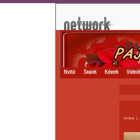
P
Nyitó
Tagok
Képek
Videó
14 éve
|