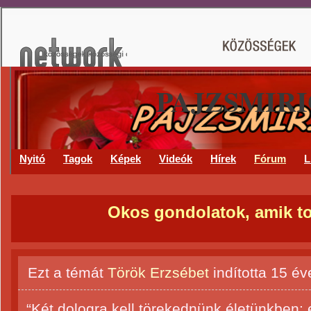
PAJZSMIR
Nyitó
Tagok
Képek
Videók
Hírek
Fórum
L
Okos gondolatok, amik t
Ezt a témát
Török Erzsébet
indította
15 év
“Két dologra kell törekednünk életünkben: 