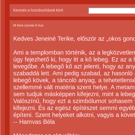
Keresés a hozzászólások közt:
M Imre
üzente
6 éve
Kedves Jeneiné Terike, először az „okos gond
Ami a templomban történik, az a legközvetle
úgy fejezhető ki, hogy itt a kő lebeg. Ez az a 
levegőbe. A lebegő kő azt jelenti, hogy az any
szabaddá lett. Ami pedig szabad, az hasonló
lebegő kövek, a táncoló anyag, a tehetetlens
szellemmé vált matéria szent helye. A metamo
sem tudjuk másképpen kifejezni, mint a lebe
Valószínű, hogy ezt a szimbólumot sohasem 
kifejezni. És az egész építészet semmi egyé
építeni. Szent helyeket alkotni, vagyis a köve
-- Hamvas Béla