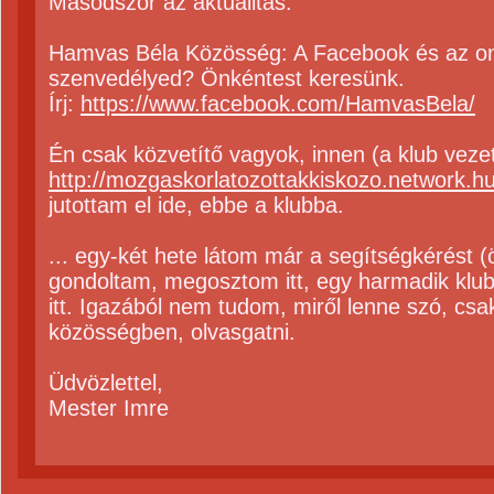
Másodszor az aktualitás:
Hamvas Béla Közösség: A Facebook és az on
szenvedélyed? Önkéntest keresünk.
Írj:
https://www.facebook.com/HamvasBela/
Én csak közvetítő vagyok, innen (a klub veze
http://mozgaskorlatozottakkiskozo.network.
jutottam el ide, ebbe a klubba.
... egy-két hete látom már a segítségkérést 
gondoltam, megosztom itt, egy harmadik klubb
itt. Igazából nem tudom, miről lenne szó, c
közösségben, olvasgatni.
Üdvözlettel,
Mester Imre