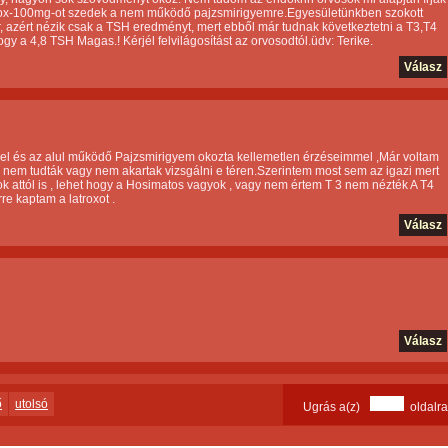
yrox-100mg-ot szedek a nem működő pajzsmirigyemre.Egyesületünkben szokott
r, azért nézik csak a TSH eredményt, mert ebből már tudnak következtetni a T3,T4
 4,8 TSH Magas.! Kérjél felvilágosítást az orvosodtól.üdv: Terike.
Válasz
és az alul működő Pajzsmirigyem okozta kellemetlen érzéseimmel ,Már voltam
de nem tudták vagy nem akartak vizsgálni e téren.Szerintem most sem az igazi mert
ok attól is , lehet hogy a Hosimatos vagyok , vagy nem értem T 3 nem nézték A T4
e kaptam a latroxot .
Válasz
Válasz
ő
utolsó
Ugrás a(z)
oldalra