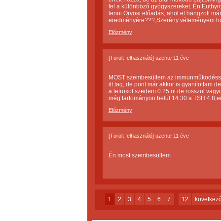
fel a különböző gyógyszereket. Én Euth
lenni Orvosi előadás, ahol el hangzott má
eredményére???,Szerény véleményem hogy a
Előzmény
[Törölt felhasználó]
üzente
11 éve
MOST szembesültem az immunműködéssel 
itt tag, de pont már akkor is gyanítottam 
a letroxot szedem 0.25 öt de rosszul vagy
még tartományon belül 14.30 a TSH 4.8,err
Előzmény
[Törölt felhasználó]
üzente
11 éve
Én most szembesültem
1
2
3
4
5
6
7
...
12
következ