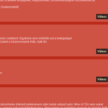
rófákat, a adalék anyagokat, vegyszereket, színezékanyagok hozzáadását az
i Szakrendelőt.
Válasz
on csökkent. Egyikünk sem örökölte ezt a betegséget.
ket a háziorvosaink írták, írják fel.
Válasz
am
Válasz
áromhetes Intézeti befekvésem után tudok választ adni. Mire is? Én sem sokat
gy, nagyon sok szövődményt okoz. Nem tudom az endokrin orvosok mi alapján írják