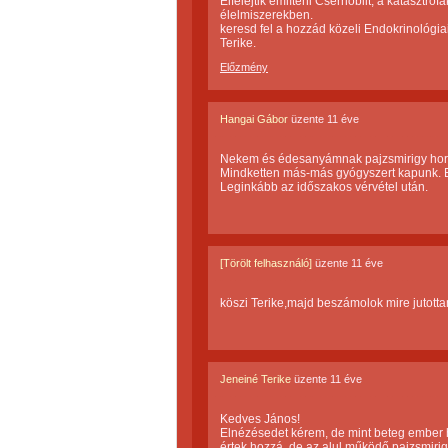
Elfelejtik említeni Csernobilt, a kataszt
élelmiszerekben.
keresd fel a hozzád közeli Endokrinológia
Terike.
Előzmény
Hangai Gábor
üzente
11 éve
Nekem és édesanyámnak pajzsmirigy horm
Mindketten más-más gyógyszert kapunk. Eze
Leginkább az időszakos vérvétel után.
[Törölt felhasználó]
üzente
11 éve
köszi Terike,majd beszámolok mire jutott
Jeneiné Terike
üzente
11 éve
Kedves János!
Elnézésedet kérem, de mint beteg ember h
értek hozzá, de az alul működő pajzsmiri