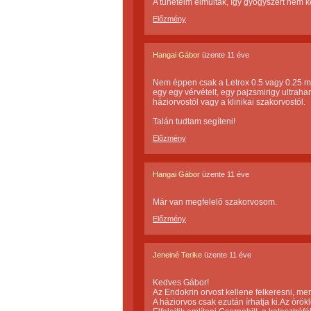
A tüneteim elmúltak, így gyógyszert nem 
Előzmény
Hangai Gábor
üzente
11 éve
Nem éppen csak a Letrox 0.5 vagy 0.25 mi
egy egy vérvételt, egy pajzsmirigy ultrahan
háziorvostól vagy a klinikai szakorvostól.
Talán tudtam segíteni!
Előzmény
Hangai Gábor
üzente
11 éve
Már van megfelelő szakorvosom.
Előzmény
Jeneiné Terike
üzente
11 éve
Kedves Gábor!
Az Endokrin orvost kellene felkeresni, me
A háziorvos csak ezután írhatja ki.Az örök