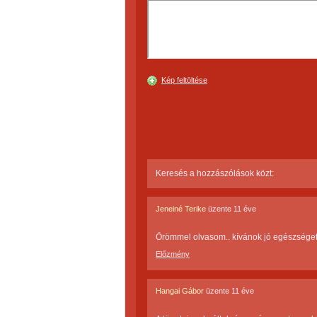
Kép feltöltése
Keresés a hozzászólások közt:
Jeneiné Terike
üzente
11 éve
Örömmel olvasom.. kívánok jó egészséget
Előzmény
Hangai Gábor
üzente
11 éve