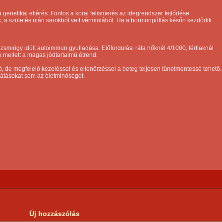
a genetikai eltérés. Fontos a korai felismerés az idegrendszer fejlődése
ik, a születés után sarokból vett vérmintából. Ha a hormonpótlás későn kezdődik
zsmirigy idült autoimmun gyulladása. Előfordulási ráta nőknél 4/1000, férfiaknál
 mellett a magas jódtartalmú étrend.
, de megfelelő kezeléssel és ellenőrzéssel a beteg teljesen tünetmentessé tehető.
látásokat sem az életminőséget.
Új hozzászólás