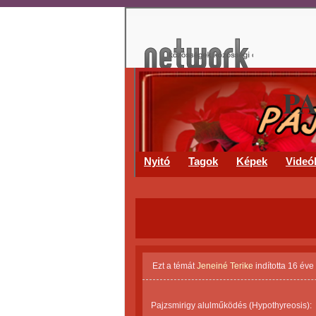
P
Nyitó
Tagok
Képek
Videó
Ezt a témát
Jeneiné Terike
indította
16 éve
Pajzsmirigy alulműködés (Hypothyreosis):