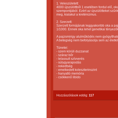
1. Veleszületett:
4000 újszülöttből 1 esetében fordul elő, ok
szempontjából. Ezért az újszülötteket szűr
meg, kialakul a kreténizmus.
2. Szerzett:
Szerzett formájának leggyakoribb oka a paj
1/1000. Ennek oka lehet genetikai tényezők
A pajzsmirigy alulműködés nem gyógyítható
A betegség nem befolyásolja sem az életki
Tünetei:
- szem körüli duzzanat
- száraz bőr
- lelassult szívverés
- súlygyarapodás
- rekedtség
- emelkedett koleszterinszint
- hanyatló memória
- csökkenő libido
Hozzászólások eddig:
117