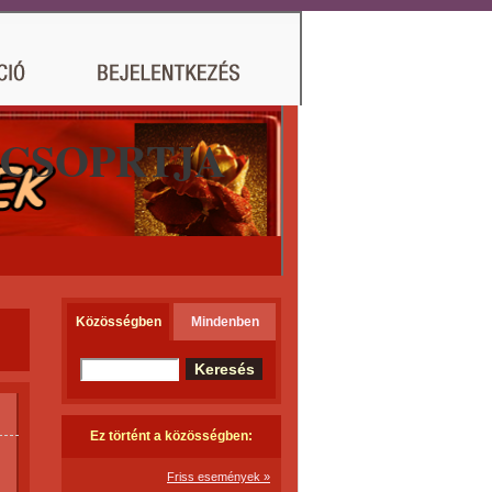
 CSOPRTJA
Közösségben
Mindenben
Ez történt a közösségben:
Friss események »