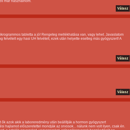
kell már használnom.
Válasz
krogrammos tabletta a jó! Rengeteg mellékhatása van, vagy lehet. Javaslatom
g felvételt egy hasi UH felvételt, ezek után helyette esetleg más gyógyszert! A
Válasz
Válasz
rt ők azok akik a laboreredmény után beállítják a hormon gyógyszert
lési hajlamot előszeretettel mondják az orvosok... nálunk nem volt ilyen, csak én.