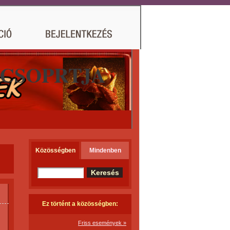
 CSOPRTJA
Közösségben
Mindenben
Ez történt a közösségben:
Friss események »