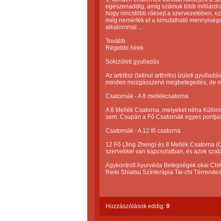
egészenaddig, amíg számuk több milliárdra
hogy nincstöbb ráksejt a szervezetében, ez 
még nemérték el a kimutatható mennyiséget
alkalommal ...
Tovább
Régebbi hírek
Sokizületi gyulladás
Az artritisz (latinul arthritis) ízületi gyu
minden mozgásszervi megbetegedés, de még 
Csatornák - A 8 mellékcsatorna
A 8 Mellék Csatorna, melyeket néha Külön
sem. Csupán a Fő Csatornák egyes pontjait 
Csatornák - A 12 fő csatorna
12 Fő (Jing Zheng) és 8 Mellék Csatorna (
szervekkel van kapcsolatban, és azok szabá
Agykontroll Ayurvéda Betegségek okai Ch
Reiki Shiatsu Színterápia Tai-chi Térrend
Hozzászólások eddig:
0