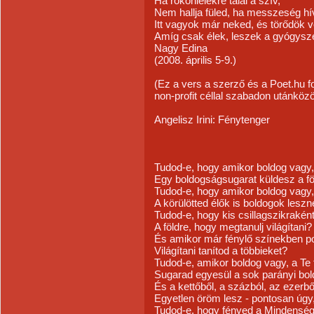
Ha rokonlélekre talál a szív,
Nem hallja füled, ha messzeség hí
Itt vagyok már neked, és törődök v
Amíg csak élek, leszek a gyógysz
Nagy Edina
(2008. április 5-9.)
(Ez a vers a szerző és a Poet.hu f
non-profit céllal szabadon utánközö
Angelisz Irini: Fénytenger
Tudod-e, hogy amikor boldog vagy,
Egy boldogságsugarat küldesz a fö
Tudod-e, hogy amikor boldog vagy,
A körülötted élők is boldogok lesz
Tudod-e, hogy kis csillagszikraként 
A földre, hogy megtanulj világítani?
És amikor már fénylő színekben p
Világítani tanítod a többieket?
Tudod-e, amikor boldog vagy, a Te 
Sugarad egyesül a sok parányi bo
És a kettőből, a százból, az ezerbő
Egyetlen öröm lesz - pontosan úgy,
Tudod-e, hogy fényed a Mindensé