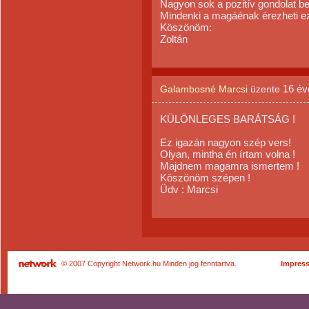
Nagyon sok a pozitív gondolat b
Mindenki a magáénak érezheti ez
Köszönöm:
Zoltán
16 év
Galambosné Marcsi
üzente
KÜLÖNLEGES BARÁTSÁG !
Ez igazán nagyon szép vers!
Olyan, mintha én írtam volna !
Majdnem magamra ismertem !
Köszönöm szépen !
Üdv : Marcsi
© 2007 Copyright Network.hu Minden jog fenntartva.
Impres