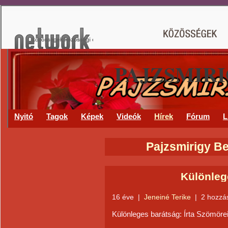
PAJZSMIR
Nyitó
Tagok
Képek
Videók
Hírek
Fórum
L
Pajzsmirigy Be
Különleg
16 éve
|
Jeneiné Terike
|
2 hozzá
Különleges barátság: Írta Szömöre