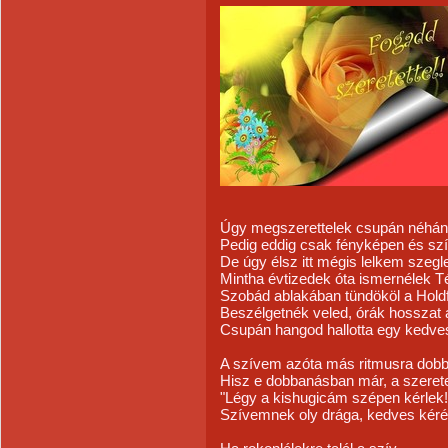
Úgy megszerettelek csupán néhány 
Pedig eddig csak fényképen és szí
De úgy élsz itt mégis lelkem szegl
Mintha évtizedek óta ismernélek T
Szobád ablakában tündököl a Holdf
Beszélgetnék veled, órák hosszat 
Csupán hangod hallotta egy kedve
A szívem azóta más ritmusra dobb
Hisz e dobbanásban már, a szeretet
"Légy a kishugicám szépen kérlek!
Szívemnek oly drága, kedves kéré