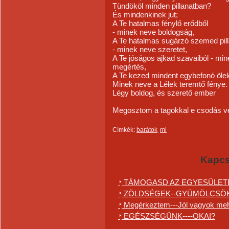
Tündököl minden pillanatban?
És mindenkinek jut;
A Te hatalmas fénylő erődből
- minek neve boldogság,
A Te hatalmas sugárzó szemed pill
- minek neve szeretet,
A Te jóságos ajkad szavaiból - mi
megértés,
A Te kezed mindent egybefonó ölel
Minek neve a Lélek teremtő fénye.
Légy boldog, és szerető ember
Megosztom a tagokkal e csodás
Címkék:
barátok
mi
Kapcs
TÁMOGASD AZ EGYESÜLET
ZÖLDSÉGEK--GYÜMÖLCSÖ
Megérkeztem---Jól vagyok meh
EGÉSZSÉGÜNK----OKAI?